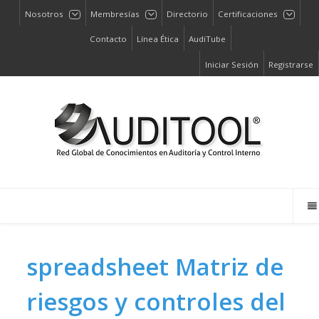
Nosotros
Membresías
Directorio
Certificaciones
Contacto
Línea Ética
AudiTube
Iniciar Sesión
Registrarse
spreadsheet
Matriz de
riesgos y controles del