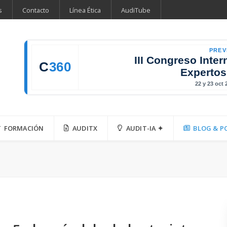
s
Contacto
Línea Ética
AudiTube
PREV
III Congreso Inter
C
360
Expertos
22 y 23 oct
FORMACIÓN
AUDITX
AUDIT-IA ✦
BLOG & P