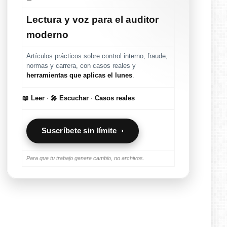
Lectura y voz para el auditor
moderno
Artículos prácticos sobre control interno, fraude,
normas y carrera, con casos reales y
herramientas que aplicas el lunes
.
📖 Leer
·
🎤 Escuchar
·
Casos reales
Suscríbete sin límite ›
Para que tu trabajo genere cambio, no archivos.