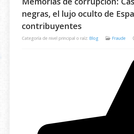
Memorias de corrupción: Caso
negras, el lujo oculto de Esp
contribuyentes
Categoría de nivel principal o raíz:
Blog
Fraude
Ratio:
5
/
5