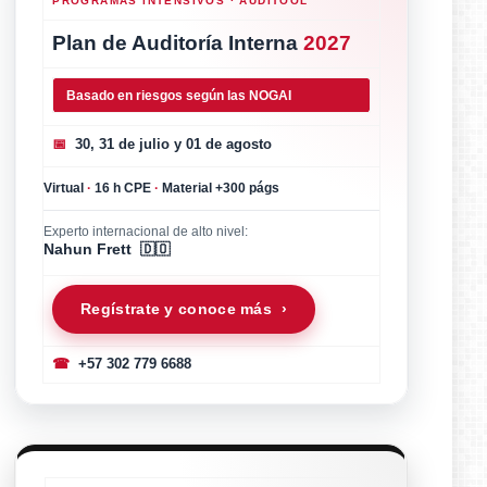
PROGRAMAS INTENSIVOS · AUDITOOL
Plan de Auditoría Interna
2027
Basado en riesgos según las NOGAI
📅
30, 31 de julio y 01 de agosto
Virtual
·
16 h CPE
·
Material +300 págs
Experto internacional de alto nivel:
Nahun Frett 🇩🇴
Regístrate y conoce más ›
☎
+57 302 779 6688