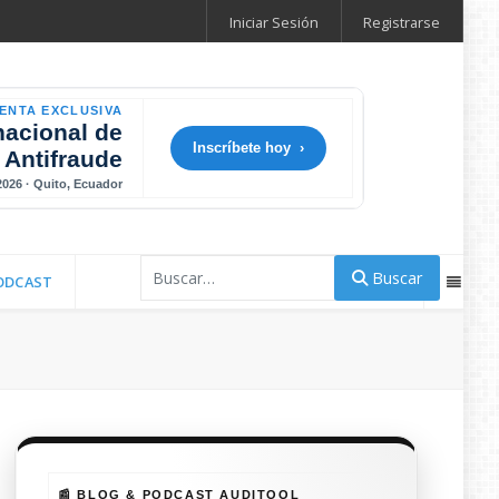
Iniciar Sesión
Registrarse
ENTA EXCLUSIVA
nacional de
Inscríbete hoy ›
 Antifraude
 2026 · Quito, Ecuador
Buscar
Buscar
ODCAST
📰 BLOG & PODCAST AUDITOOL