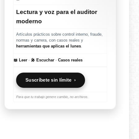
Lectura y voz para el auditor
moderno
Artículos prácticos sobre control interno, fraude,
normas y carrera, con casos reales y
herramientas que aplicas el lunes
.
📖 Leer
·
🎤 Escuchar
·
Casos reales
Suscríbete sin límite ›
Para que tu trabajo genere cambio, no archivos.