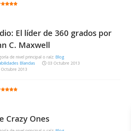
:
5
/
5
dio: El líder de 360 grados por
hn C. Maxwell
oría de nivel principal o raíz:
Blog
bilidades Blandas
03 Octubre 2013
 Octubre 2013
:
5
/
5
e Crazy Ones
oría de nivel principal o raíz:
Blog