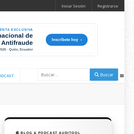
Iniciar Sesión
Registrarse
ENTA EXCLUSIVA
nacional de
Inscríbete hoy ›
 Antifraude
 2026 · Quito, Ecuador
Buscar
Buscar
ODCAST
📰 BLOG & PODCAST AUDITOOL