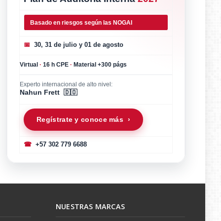
Basado en riesgos según las NOGAI
📅
30, 31 de julio y 01 de agosto
Virtual
·
16 h CPE
·
Material +300 págs
Experto internacional de alto nivel:
Nahun Frett 🇩🇴
Regístrate y conoce más ›
☎
+57 302 779 6688
NUESTRAS MARCAS