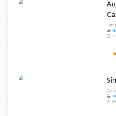
Au
Ca
Categ
Ha
17
Ratio
Sí
Categ
Ha
05