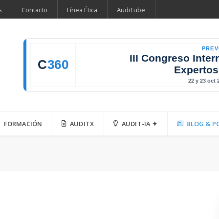
s
Contacto
Línea Ética
AudiTube
PREV
III Congreso Inter
C
360
Expertos
22 y 23 oct
FORMACIÓN
AUDITX
AUDIT-IA ✦
BLOG & P