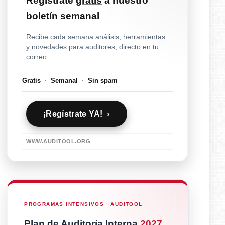
Regístrate
gratis
a nuestro
boletín semanal
Recibe cada semana análisis, herramientas
y novedades para auditores, directo en tu
correo.
Gratis
·
Semanal
·
Sin spam
¡Regístrate YA! ›
WWW.AUDITOOL.ORG
PROGRAMAS INTENSIVOS · AUDITOOL
Plan de Auditoría Interna
2027