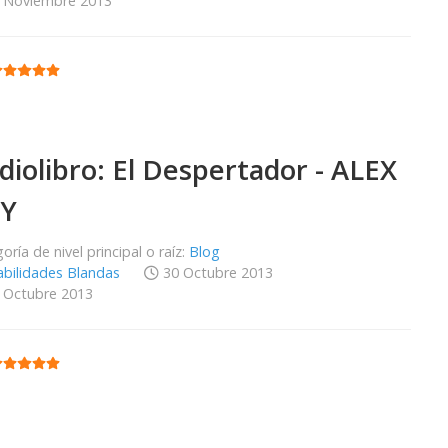
 Noviembre 2013
:
5
/
5
diolibro: El Despertador - ALEX
Y
oría de nivel principal o raíz:
Blog
bilidades Blandas
30 Octubre 2013
 Octubre 2013
:
5
/
5