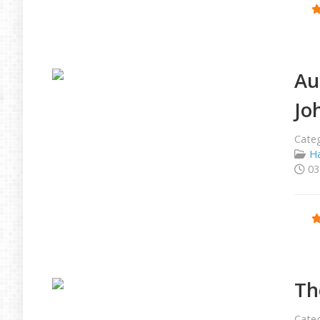
Ratio
Au
Jo
Categ
Ha
03
Ratio
Th
Categ