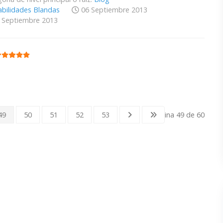
bilidades Blandas
06 Septiembre 2013
 Septiembre 2013
:
5
/
5
49
50
51
52
53
Página 49 de 60