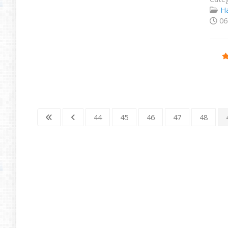
Ha
06
Ratio
44
45
46
47
48