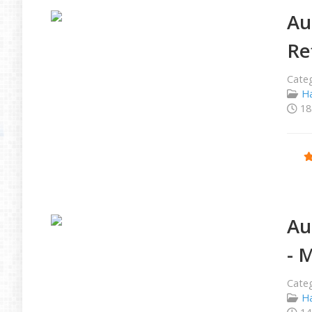
Au
Re
Categ
Ha
18
Ratio
Au
- 
Categ
Ha