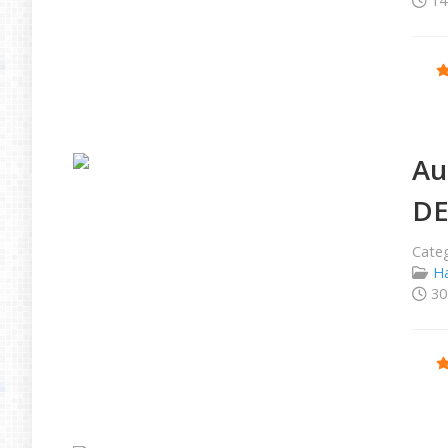
14
Ratio
Au
DE
Categ
Ha
30
Ratio