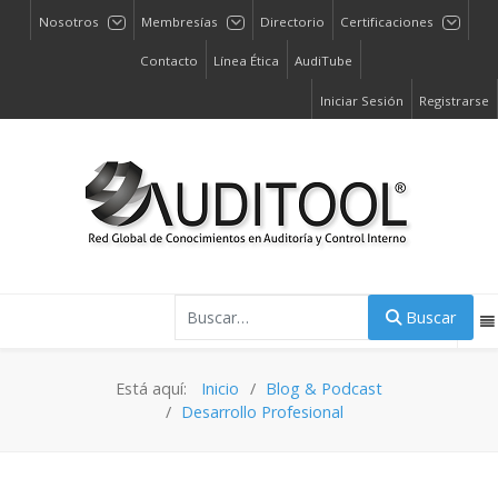
Nosotros
Membresías
Directorio
Certificaciones
Contacto
Línea Ética
AudiTube
Iniciar Sesión
Registrarse
Buscar
Buscar
Está aquí:
Inicio
Blog & Podcast
Desarrollo Profesional