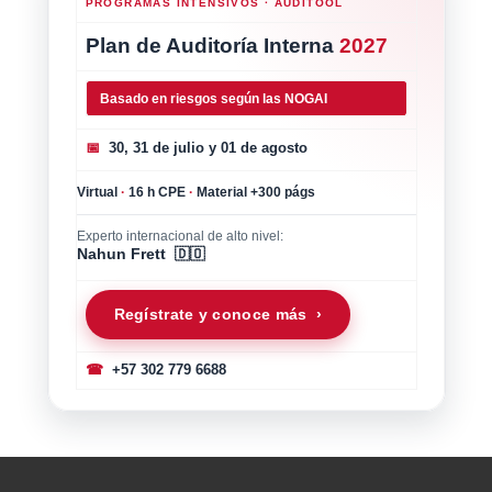
PROGRAMAS INTENSIVOS · AUDITOOL
Plan de Auditoría Interna
2027
Basado en riesgos según las NOGAI
📅
30, 31 de julio y 01 de agosto
Virtual
·
16 h CPE
·
Material +300 págs
Experto internacional de alto nivel:
Nahun Frett 🇩🇴
Regístrate y conoce más ›
☎
+57 302 779 6688