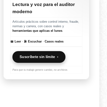
Lectura y voz para el auditor
moderno
Artículos prácticos sobre control interno, fraude,
normas y carrera, con casos reales y
herramientas que aplicas el lunes
.
📖 Leer
·
🎤 Escuchar
·
Casos reales
Suscríbete sin límite ›
Para que tu trabajo genere cambio, no archivos.