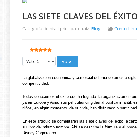
LAS SIETE CLAVES DEL ÉXIT
Categoría de nivel principal o raíz:
Blog
Control In
Ratio:
5
/
5
Por favor, vote
La globalización económica y comercial del mundo en este siglo
competitividad.
Todos conocemos el éxito que ha logrado la organización empr
ya en Europa y Asia; sus películas dirigidas al público infantil
niños, en algún momento de su vida, han disfrutado o participa
En este artículo se comentarán las siete claves del éxito alc
su libro del mismo nombre. Ahí se describe la fórmula o el pro
Disney Corporation.