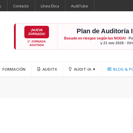
s
Contacto
Línea Ética
AudiTube
Plan de Auditoría 
¡NUEVA
JORNADA!
Basado en riesgos según las NOGAI
· Po
1ª JORNADA
y 21 nov 2026 · Vir
AGOTADA
FORMACIÓN
AUDITX
AUDIT-IA ✦
BLOG & P