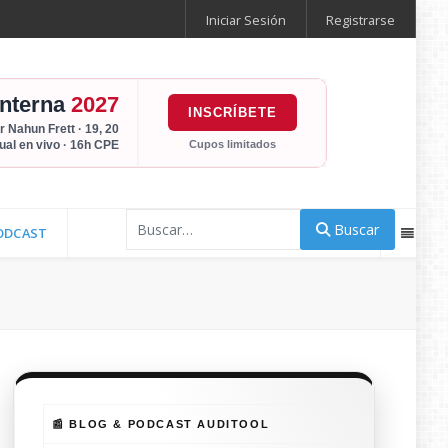
Iniciar Sesión
Registrarse
Interna
2027
INSCRÍBETE
r Nahun Frett · 19, 20
Cupos limitados
tual en vivo · 16h CPE
Buscar
Buscar
ODCAST
📰 BLOG & PODCAST AUDITOOL