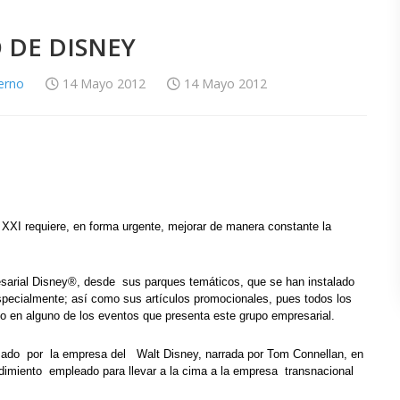
O DE DISNEY
terno
14 Mayo 2012
14 Mayo 2012
 XXI requiere, en forma urgente, mejorar de manera constante la
esarial Disney®, desde sus parques temáticos, que se han instalado
, especialmente; así como sus artículos promocionales, pues todos los
do en alguno de los eventos que presenta este grupo empresarial
.
anzado por la empresa del Walt Disney, narrada por Tom Connellan, en
cedimiento empleado para llevar a la cima a la empresa transnacional