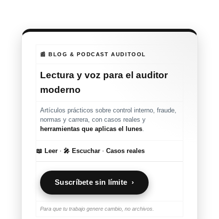
📰 BLOG & PODCAST AUDITOOL
Lectura y voz para el auditor
moderno
Artículos prácticos sobre control interno, fraude,
normas y carrera, con casos reales y
herramientas que aplicas el lunes
.
📖 Leer
·
🎤 Escuchar
·
Casos reales
Suscríbete sin límite ›
Para que tu trabajo genere cambio, no archivos.