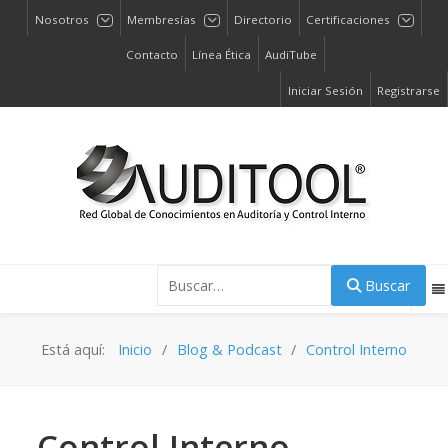
Nosotros
Membresías
Directorio
Certificaciones
Contacto
Línea Ética
AudiTube
Iniciar Sesión
Registrarse
Buscar
Buscar
Está aquí:
Inicio
Blog & Podcast
Control Interno
Control Interno