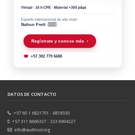
Virtual
·
16 h CPE
·
Material +300 págs
Experto internacional de alto nivel:
Nahun Frett 🇩🇴
Regístrate y conoce más ›
☎
+57 302 779 6688
DATOS DE CONTACTO
+57 60 1 6821701 - 6818530
+57 311 8666327 - 323 6964227
info@auditool.org