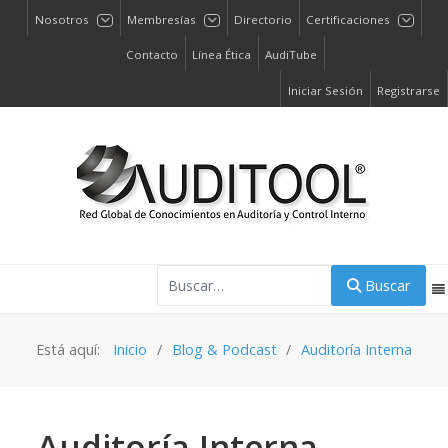
Nosotros
Membresías
Directorio
Certificaciones
Contacto
Línea Ética
AudiTube
Iniciar Sesión
Registrarse
Buscar
Buscar
Está aquí:
Inicio
Blog & Podcast
Auditoría Interna
Auditoría Interna