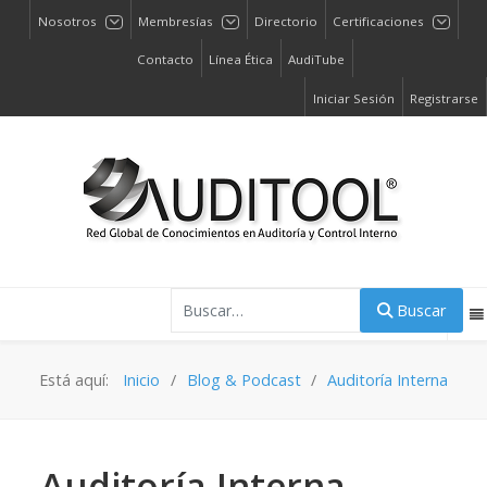
Nosotros
Membresías
Directorio
Certificaciones
Contacto
Línea Ética
AudiTube
Iniciar Sesión
Registrarse
Buscar
Buscar
Está aquí:
Inicio
Blog & Podcast
Auditoría Interna
Auditoría Interna