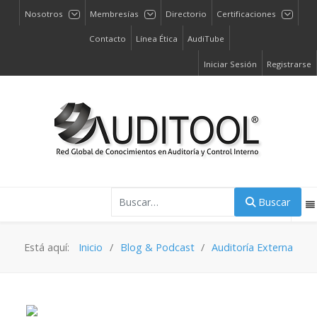
Nosotros
Membresías
Directorio
Certificaciones
Contacto
Línea Ética
AudiTube
Iniciar Sesión
Registrarse
Buscar
Buscar
Está aquí:
Inicio
Blog & Podcast
Auditoría Externa