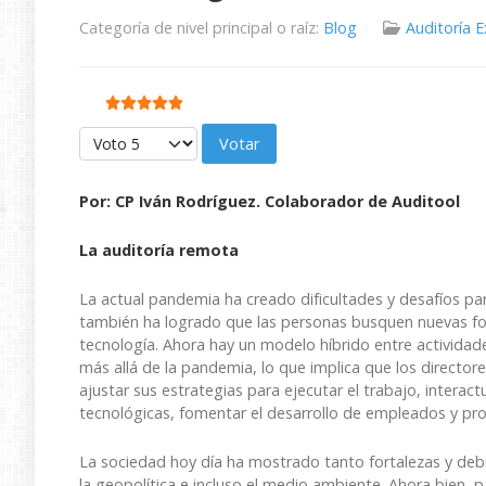
Categoría de nivel principal o raíz:
Blog
Auditoría 
Ratio:
5
/
5
Por favor, vote
Por:
CP Iván Rodríguez. Colaborador de Auditool
La auditoría remota
La actual pandemia ha creado dificultades y desafíos pa
también ha logrado que las personas busquen nuevas for
tecnología. Ahora hay un modelo híbrido entre activida
más allá de la pandemia, lo que implica que los director
ajustar sus estrategias para ejecutar el trabajo, interac
tecnológicas, fomentar el desarrollo de empleados y pro
La sociedad hoy día ha mostrado tanto fortalezas y deb
la geopolítica e incluso el medio ambiente. Ahora bien, p