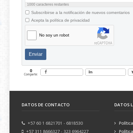
1000
caracteres restantes
Subscribirse a la notificación de nuevos comentarios
Acepta la política de privacidad
No soy un robot
Enviar
0
Comparte:
DATOS DE CONTACTO
DATOS 
+57 60 1 6821701 - 6818530
Polític
+57 311 8666327 - 323 6964227
Polític