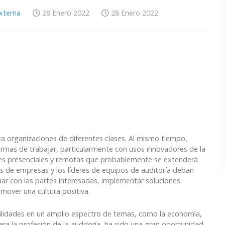
Externa
28 Enero 2022
28 Enero 2022
ra organizaciones de diferentes clases. Al mismo tiempo,
mas de trabajar, particularmente con usos innovadores de la
des presenciales y remotas que probablemente se extenderá
es de empresas y los líderes de equipos de auditoría deban
tuar con las partes interesadas, implementar soluciones
mover una cultura positiva.
ilidades en un amplio espectro de temas, como la economía,
ara la profesión de la auditoría, ha sido una gran oportunidad