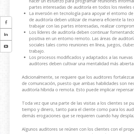
hacer un esfuerzo para programar reuniones informal
partes interesadas de auditoría en todos los niveles 
La inversión en tecnología para apoyar el entorno d
de auditoría deben utilizar de manera eficiente la te
trabajar con las partes interesadas, realizar comp
Los líderes de auditoría deben continuar fomentando
positiva en un entorno remoto. Las áreas de auditorí
sociales tales como reuniones en línea, juegos, club
trabajo.
Los procesos modificados y adaptados a las nuevas cir
auditores deben cultivar una mentalidad más abierta
Adicionalmente, se requiere que los auditores fortalezcan
de comunicación, puesto que ambas habilidades son necesa
auditoría híbrida o remota. Esto puede implicar repensar
Toda vez que una parte de las visitas a los clientes s
tiempo y dinero, tanto para el cliente como para los a
demás erogaciones que se requieren cuando hay desplazam
Algunos auditores se reúnen con los clientes con el prop