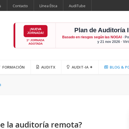
s
Contacto
Línea Ética
AudiTube
Plan de Auditoría 
¡NUEVA
JORNADA!
Basado en riesgos según las NOGAI
· Po
1ª JORNADA
y 21 nov 2026 · Vir
AGOTADA
FORMACIÓN
AUDITX
AUDIT-IA ✦
BLOG & P
a
de la auditoría remota?