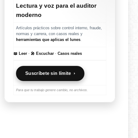
Lectura y voz para el auditor
moderno
Artículos prácticos sobre control interno, fraude,
normas y carrera, con casos reales y
herramientas que aplicas el lunes
.
📖 Leer
·
🎤 Escuchar
·
Casos reales
Suscríbete sin límite ›
Para que tu trabajo genere cambio, no archivos.