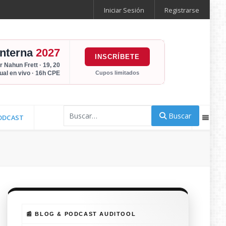
Iniciar Sesión
Registrarse
Interna
2027
INSCRÍBETE
r Nahun Frett · 19, 20
Cupos limitados
tual en vivo · 16h CPE
Buscar
Buscar
ODCAST
📰 BLOG & PODCAST AUDITOOL