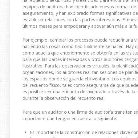
ha requerido flexibilidad y creatividad para encontrar alt
equipos de auditoría han identificado nuevas formas de
aseguramiento, y han explorado formas significativas de
establecer relaciones con las partes interesadas. El nuev
últimos meses para empoderar y apoyar aún más a la fuerz
Por ejemplo, cambiar los procesos puede requerir una vig
haciendo las cosas como habitualmente se hacen. Hay qu
como aquella que anteriormente se obtenía en las visitas
para que las partes interesadas y otros auditores tengan 
ilustrativo. Para las observaciones virtuales, la planifica
organizaciones, los auditores realizan sesiones de planif
los espacios donde se guarda el inventario. Los equipos
del recuento físico, tales como asegurarse de que pueden
es posible leer una etiqueta de inventario a través de l
durante la observación del recuento real.
Para que un auditor o una firma de auditoría transiten si
importante que tengan en cuenta lo siguiente:
Es importante la construcción de relaciones clave con