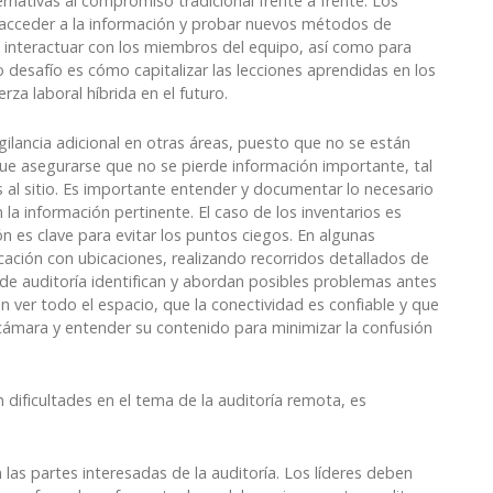
ernativas al compromiso tradicional frente a frente. Los
 acceder a la información y probar nuevos métodos de
 interactuar con los miembros del equipo, así como para
o desafío es cómo capitalizar las lecciones aprendidas en los
a laboral híbrida en el futuro.
ilancia adicional en otras áreas, puesto que no se están
e asegurarse que no se pierde información importante, tal
 al sitio. Es importante entender y documentar lo necesario
la información pertinente. El caso de los inventarios es
ción es clave para evitar los puntos ciegos. En algunas
icación con ubicaciones, realizando recorridos detallados de
 de auditoría identifican y abordan posibles problemas antes
 ver todo el espacio, que la conectividad es confiable y que
a cámara y entender su contenido para minimizar la confusión
n dificultades en el tema de la auditoría remota, es
 las partes interesadas de la auditoría. Los líderes deben