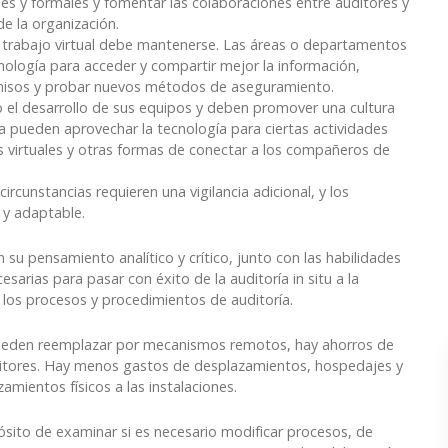
es y formales y fomentar las colaboraciones entre auditores y
de la organización.
e trabajo virtual debe mantenerse. Las áreas o departamentos
cnología para acceder y compartir mejor la información,
romisos y probar nuevos métodos de aseguramiento.
 el desarrollo de sus equipos y deben promover una cultura
a pueden aprovechar la tecnología para ciertas actividades
es virtuales y otras formas de conectar a los compañeros de
cunstancias requieren una vigilancia adicional, y los
 y adaptable.
 su pensamiento analítico y crítico, junto con las habilidades
rias para pasar con éxito de la auditoría in situ a la
 los procesos y procedimientos de auditoría.
e pueden reemplazar por mecanismos remotos, hay ahorros de
uditores. Hay menos gastos de desplazamientos, hospedajes y
ientos físicos a las instalaciones.
ósito de examinar si es necesario modificar procesos, de