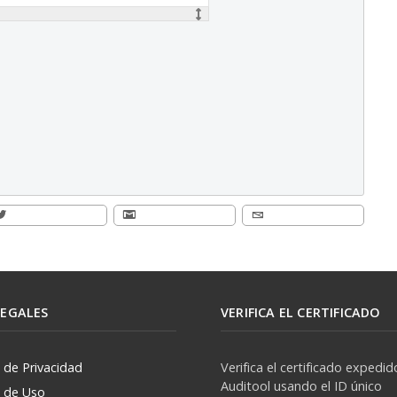
LEGALES
VERIFICA EL CERTIFICADO
a de Privacidad
Verifica el certificado expedid
Auditool usando el ID único
a de Uso