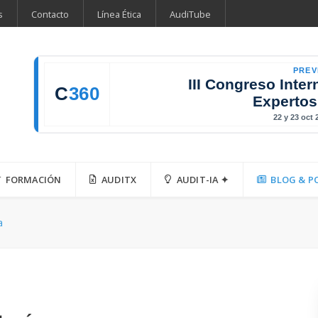
s
Contacto
Línea Ética
AudiTube
PREV
III Congreso Inter
C
360
Expertos
22 y 23 oct
FORMACIÓN
AUDITX
AUDIT-IA ✦
BLOG & P
a