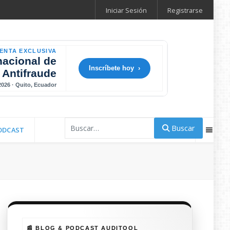
Iniciar Sesión
Registrarse
ENTA EXCLUSIVA
nacional de
Inscríbete hoy ›
 Antifraude
 2026 · Quito, Ecuador
Buscar
Buscar
ODCAST
📰 BLOG & PODCAST AUDITOOL