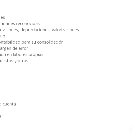
nes
oridades reconocidas
rovisiones, depreciaciones, valorizaciones
rio
ontabilidad para su consolidación
argen de error
ción en labores propias
uestos y otros
la cuenta
e