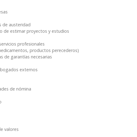
esas
as de austeridad
o de estimar proyectos y estudios
servicios profesionales
(medicamentos, productos perecederos)
as de garantías necesarias
 abogados externos
dades de nómina
o
de valores