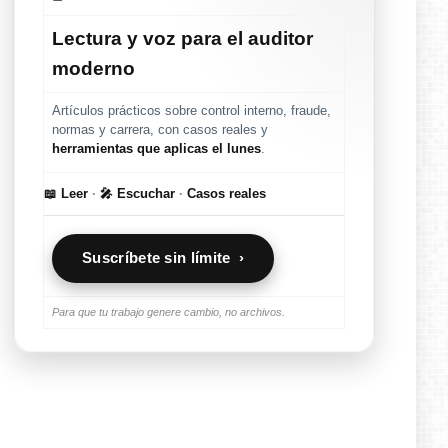
Lectura y voz para el auditor
moderno
Artículos prácticos sobre control interno, fraude,
normas y carrera, con casos reales y
herramientas que aplicas el lunes
.
📖 Leer
·
🎤 Escuchar
·
Casos reales
Suscríbete sin límite ›
Para que tu trabajo genere cambio, no archivos.