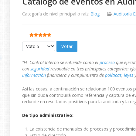
Catálogo de eventos en Audi
Categoría de nivel principal o raíz:
Blog
Auditoría 
Ratio:
5
/
5
Por favor, vote
“El Control Interno se entiende como el
proceso
que ejecut
con
seguridad
razonable en tres principales categorías: ef
información
financiera y cumplimiento de
políticas
,
leyes
y
Así las cosas, a continuación se relacionan 100 eventos po
que sin duda contribuirá como referencia y captura de ev
redunde en resultados positivos para la auditoría y la or
De tipo administrativo:
La existencia de manuales de procesos y procedimie
Estilo de dirección