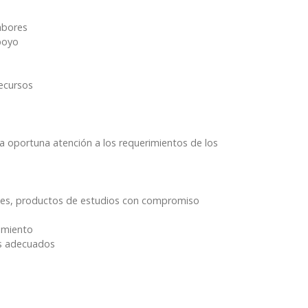
labores
poyo
ecursos
la oportuna atención a los requerimientos de los
ntes, productos de estudios con compromiso
imiento
es adecuados