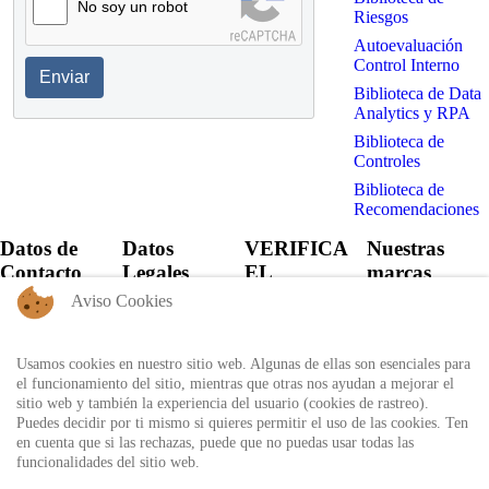
No soy un robot
Riesgos
Autoevaluación
Control Interno
Enviar
Biblioteca de Data
Analytics y RPA
Biblioteca de
Controles
Biblioteca de
Recomendaciones
Datos de
Datos
VERIFICA
Nuestras
Contacto
Legales
EL
marcas
CERTIFICADO
Aviso Cookies
+57 60 1
Política de
6821701 -
Privacidad
Verifica el
6818530
certificado
Usamos cookies en nuestro sitio web. Algunas de ellas son esenciales para
Política de
+57 311
expedido por
el funcionamiento del sitio, mientras que otras nos ayudan a mejorar el
Uso
8666327 - 323
Auditool usando
sitio web y también la experiencia del usuario (cookies de rastreo).
6964227
Autorización
el ID único
Puedes decidir por ti mismo si quieres permitir el uso de las cookies. Ten
de
en cuenta que si las rechazas, puede que no puedas usar todas las
info@auditool.org
tratamiento
funcionalidades del sitio web.
Bogotá,
de datos
Verificar