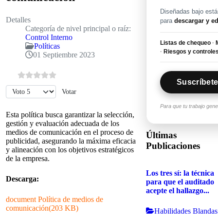
Diseñadas bajo están
Detalles
para
descargar y ed
Categoría de nivel principal o raíz:
Control Interno
Listas de chequeo
·
M
Políticas
·
Riesgos y controle
01 Septiembre 2023
Suscríbete
Por favor, vote
Para que tu trabajo gen
Esta política busca garantizar la selección,
gestión y evaluación adecuada de los
medios de comunicación en el proceso de
Últimas
publicidad, asegurando la máxima eficacia
Publicaciones
y alineación con los objetivos estratégicos
de la empresa.
Los tres sí: la técnica
Descarga:
para que el auditado
acepte el hallazgo...
document
Política de medios de
comunicación
(
203 KB
)
Habilidades Blandas