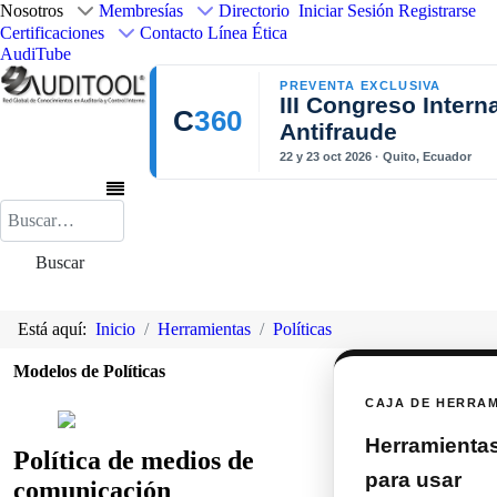
Nosotros
Membresías
Directorio
Iniciar Sesión
Registrarse
Certificaciones
Contacto
Línea Ética
AudiTube
PREVENTA EXCLUSIVA
III Congreso Intern
C
360
Antifraude
22 y 23 oct 2026 · Quito, Ecuador
Buscar
Buscar
Está aquí:
Inicio
Herramientas
Políticas
Modelos de Políticas
CAJA DE HERRA
Herramientas 
Política de medios de
para usar
comunicación