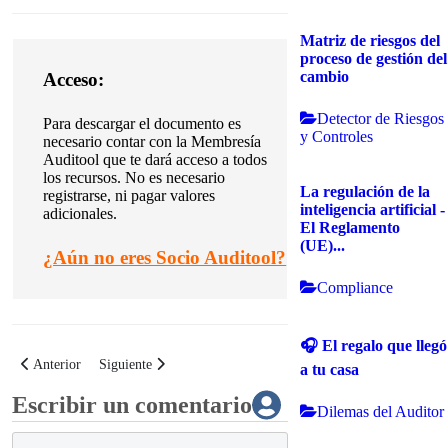
Matriz de riesgos del
proceso de gestión del
cambio
Acceso:
Detector de Riesgos
Para descargar el documento es
y Controles
necesario contar con la Membresía
Auditool que te dará acceso a todos
los recursos. No es necesario
La regulación de la
registrarse, ni pagar valores
inteligencia artificial -
adicionales.
El Reglamento
(UE)...
¿
Aún no eres Socio Auditool?
Compliance
🎧 El regalo que llegó
Artículo anterior: Política de selección y evaluación de agencias publicitari
Artículo siguiente: Política de publicidad en redes sociales y d
Anterior
Siguiente
a tu casa
Escribir un comentario
Dilemas del Auditor