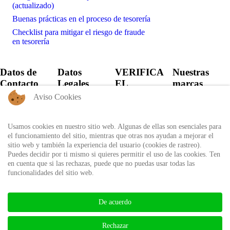
(actualizado)
Buenas prácticas en el proceso de tesorería
Checklist para mitigar el riesgo de fraude
en tesorería
Datos de
Datos
VERIFICA
Nuestras
Contacto
Legales
EL
marcas
CERTIFICADO
Aviso Cookies
+57 60 1
Política de
6821701 -
Privacidad
Verifica el
6818530
certificado
Usamos cookies en nuestro sitio web. Algunas de ellas son esenciales para
Política de
+57 311
expedido por
el funcionamiento del sitio, mientras que otras nos ayudan a mejorar el
Uso
8666327 - 323
Auditool usando
sitio web y también la experiencia del usuario (cookies de rastreo).
6964227
Autorización
el ID único
Puedes decidir por ti mismo si quieres permitir el uso de las cookies. Ten
de
en cuenta que si las rechazas, puede que no puedas usar todas las
info@auditool.org
tratamiento
funcionalidades del sitio web.
Bogotá,
de datos
Verificar
Colombia
personales
Certificado
De acuerdo
BIBLIOTECA AUDITOOL -
Rechazar
ISSN: 2665-1696 y 2665-3508