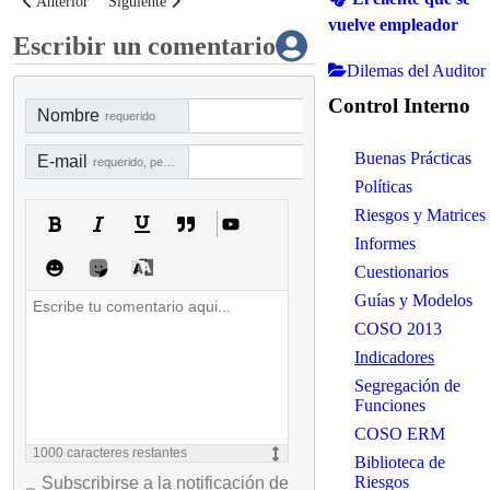
Artículo anterior: Modelo de Indicadores de Gestión de la Dirección de Log
Artículo siguiente: Modelo de indicadores para las redes socia
Anterior
Siguiente
vuelve empleador
Escribir un comentario
Dilemas del Auditor
Control Interno
Nombre
requerido
Buenas Prácticas
E-mail
requerido, pero no visible
Políticas
Riesgos y Matrices
Informes
Cuestionarios
Guías y Modelos
COSO 2013
Indicadores
Segregación de
Funciones
COSO ERM
1000
caracteres restantes
Biblioteca de
Riesgos
Subscribirse a la notificación de