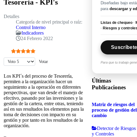
Tesorería - KPI's
Diseñadas bajo están
para
descargar y ed
Detalles
Categoría de nivel principal o raíz:
Listas de chequeo
·
M
Control Interno
·
Riesgos y controle
Indicadores
24 Febrero 2022
Suscríbete
Ratio:
5
/
5
Por favor, vote
Para que tu trabajo gen
Los KPI´s del proceso de Tesorería,
Últimas
permiten a la organización hacer un
Publicaciones
seguimiento a la operación en diferentes
perspectivas, que van desde el manejo de
efectivo, pasando por las inversiones y la
gestión de la cartera, entre otras, teniendo
Matriz de riesgos del
así en sus resultados los elementos para la
proceso de gestión del
toma de decisiones con impacto en su
cambio
gestión y por tanto en los resultados de la
organización.
Detector de Riesgos
y Controles