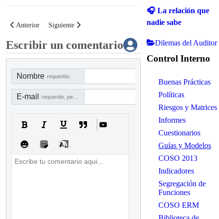
🎧 La relación que
nadie sabe
Artículo anterior: Planeación estratégica antifraude basada en COSO
Artículo siguiente: Guía para revisar la seguridad de redes
Anterior
Siguiente
Dilemas del Auditor
Escribir un comentario
Control Interno
Nombre
requerido
Buenas Prácticas
Políticas
E-mail
requerido, pero no visible
Riesgos y Matrices
Informes
Cuestionarios
Guías y Modelos
COSO 2013
Indicadores
Segregación de
Funciones
COSO ERM
Biblioteca de