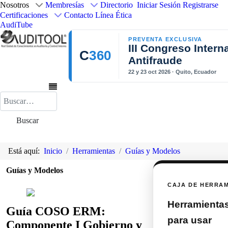
Nosotros
Membresías
Directorio
Iniciar Sesión
Registrarse
Certificaciones
Contacto
Línea Ética
AudiTube
PREVENTA EXCLUSIVA
III Congreso Intern
C
360
Antifraude
22 y 23 oct 2026 · Quito, Ecuador
Buscar
Buscar
Está aquí:
Inicio
Herramientas
Guías y Modelos
Guías y Modelos
CAJA DE HERRA
Herramientas 
Guía COSO ERM:
para usar
Componente I Gobierno y