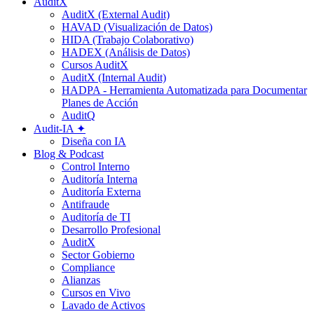
AuditX
AuditX (External Audit)
HAVAD (Visualización de Datos)
HIDA (Trabajo Colaborativo)
HADEX (Análisis de Datos)
Cursos AuditX
AuditX (Internal Audit)
HADPA - Herramienta Automatizada para Documentar
Planes de Acción
AuditQ
Audit-IA ✦
Diseña con IA
Blog & Podcast
Control Interno
Auditoría Interna
Auditoría Externa
Antifraude
Auditoría de TI
Desarrollo Profesional
AuditX
Sector Gobierno
Compliance
Alianzas
Cursos en Vivo
Lavado de Activos