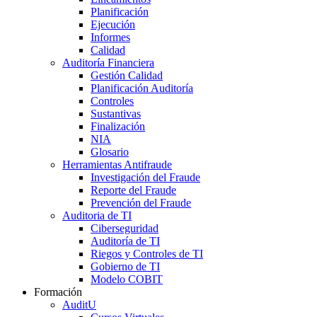
Planificación
Ejecución
Informes
Calidad
Auditoría Financiera
Gestión Calidad
Planificación Auditoría
Controles
Sustantivas
Finalización
NIA
Glosario
Herramientas Antifraude
Investigación del Fraude
Reporte del Fraude
Prevención del Fraude
Auditoria de TI
Ciberseguridad
Auditoría de TI
Riegos y Controles de TI
Gobierno de TI
Modelo COBIT
Formación
AuditU