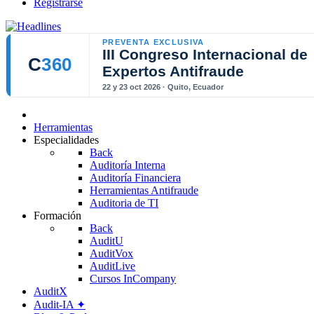
Registrarse
PREVENTA EXCLUSIVA
III Congreso Internacional de
C
360
Expertos Antifraude
22 y 23 oct 2026 · Quito, Ecuador
Herramientas
Especialidades
Back
Auditoría Interna
Auditoría Financiera
Herramientas Antifraude
Auditoria de TI
Formación
Back
AuditU
AuditVox
AuditLive
Cursos InCompany
AuditX
Audit-IA ✦