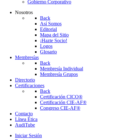
Gobierno Corporativo
Nosotros
Back
Así Somos
Editorial
Mapa del Sitio
¡Hazte Socio!
Logos
Glosario
Membresías
Back
Membresía Individual
Membresía Grupos
Directorio
Certificaciones
Back
Certificación CICO®
Certificación CIE-AF®
Congreso CIE-AF®
Contacto
Línea Ética
AudiTube
Iniciar Sesión