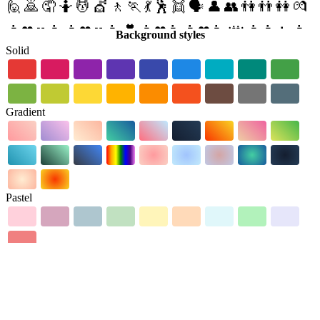
🙋
🙇
🤦
🤷
💆
💇
🚶
🏃
💃
🕺
👯
🗣
👤
👥
👫
👬
👭
💏
👨❤💋👨
👩❤💋👩
💑
👨❤👨
👩❤👩
👪
👨👩👧
👨
Background styles
Solid
👩👧👦
👨👩👦👦
👨👩👧👧
👨👨👦
👨👨👧
👨👨👧
👦
👨👨👦👦
👨👨👧👧
👩👩👦
👩👩👧
👩👩👧👦
👩
👩👦👦
👩👩👧👧
💪
🤳
👈
👉
☝
👆
🖕
👇
✌
🤞
🖖
🤘
🤙
🖐
✋
👌
👍
👎
✊
👊
🤛
🤜
🤚
👋
👏
✍
👐
🙌
🙏
🤝
Gradient
💅
👂
👃
👣
👀
👁
👅
👄
💋
💤
👓
🕶
👔
👕
👖
👗
👘
👙
👚
👛
👜
👝
🎒
👞
👟
👠
👡
👢
👑
👒
🎩
🎓
⛑
💄
💍
🌂
💼
Objects
Pastel
☠
💌
💣
🕳
🛍
📿
💎
🔪
🏺
🗺
💈
🖼
🛎
🚪
🛌
🛏
🛋
🚽
🚿
🛁
⌛
⏳
⌚
⏰
⏱
⏲
🕰
🌡
⛱
🎈
🎉
🎊
🎎
🎏
🎐
🎀
🎁
🕹
📯
🎙
🎚
🎛
📻
📱
📲
☎
📞
📟
📠
🔋
🔌
💻
🖥
🖨
⌨
🖱
🖲
💽
💾
💿
📀
🎥
🎞
📽
📺
📷
📸
📹
📼
🔍
🔎
🔬
🔭
📡
🕯
💡
🔦
🏮
📔
📕
📖
📗
📘
📙
📚
📓
📒
📃
📜