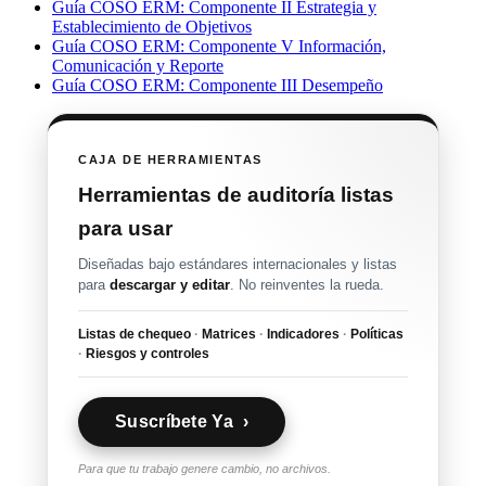
Guía COSO ERM: Componente II Estrategia y
Establecimiento de Objetivos
Guía COSO ERM: Componente V Información,
Comunicación y Reporte
Guía COSO ERM: Componente III Desempeño
CAJA DE HERRAMIENTAS
Herramientas de auditoría listas
para usar
Diseñadas bajo estándares internacionales y listas
para
descargar y editar
. No reinventes la rueda.
Listas de chequeo
·
Matrices
·
Indicadores
·
Políticas
·
Riesgos y controles
Suscríbete Ya ›
Para que tu trabajo genere cambio, no archivos.