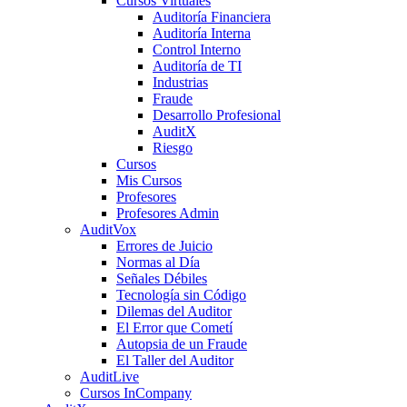
Cursos Virtuales
Auditoría Financiera
Auditoría Interna
Control Interno
Auditoría de TI
Industrias
Fraude
Desarrollo Profesional
AuditX
Riesgo
Cursos
Mis Cursos
Profesores
Profesores Admin
AuditVox
Errores de Juicio
Normas al Día
Señales Débiles
Tecnología sin Código
Dilemas del Auditor
El Error que Cometí
Autopsia de un Fraude
El Taller del Auditor
AuditLive
Cursos InCompany