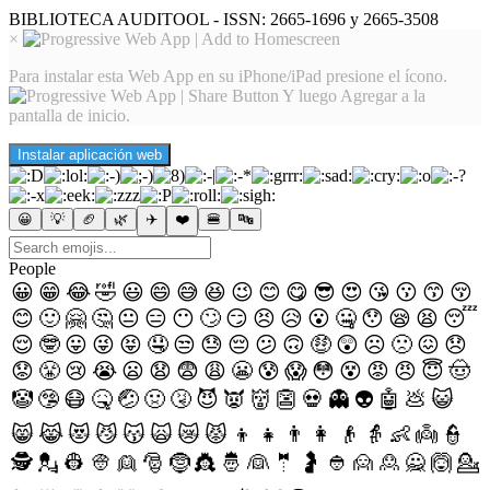
BIBLIOTECA AUDITOOL - ISSN: 2665-1696 y 2665-3508
×
Para instalar esta Web App en su iPhone/iPad presione el ícono.
Y luego Agregar a la
pantalla de inicio.
Instalar aplicación web
😀
💡
🏈
🌿
✈️
❤️
🍔
🔤
People
😀
😁
😂
🤣
😃
😄
😅
😆
😉
😊
😋
😎
😍
😘
😗
😙
😚
😊
🙂
🤗
🤔
😐
😑
😶
🙄
😏
😣
😥
😮
🤐
😯
😪
😫
😴
😌
🤓
😛
😜
😝
🤤
😒
😓
😔
😕
🙃
🤑
😲
☹
🙁
😖
😞
😟
😤
😢
😭
😦
😧
😨
😩
😬
😰
😱
😳
😵
😡
😠
😇
🤠
🤡
🤥
😷
🤒
🤕
🤢
🤧
😈
👿
👹
👺
💀
👻
👽
🤖
💩
😺
😸
😹
😻
😼
😽
🙀
😿
😾
👦
👧
👨
👩
👴
👵
👶
👼
👮
🕵
💂
👷
👳
👱
🎅
🤶
👸
🤴
👰
🤵
🤰
👲
🙍
🙎
🙅
🙆
💁