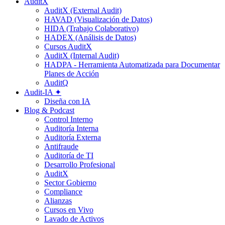
AuditX
AuditX (External Audit)
HAVAD (Visualización de Datos)
HIDA (Trabajo Colaborativo)
HADEX (Análisis de Datos)
Cursos AuditX
AuditX (Internal Audit)
HADPA - Herramienta Automatizada para Documentar
Planes de Acción
AuditQ
Audit-IA ✦
Diseña con IA
Blog & Podcast
Control Interno
Auditoría Interna
Auditoría Externa
Antifraude
Auditoría de TI
Desarrollo Profesional
AuditX
Sector Gobierno
Compliance
Alianzas
Cursos en Vivo
Lavado de Activos