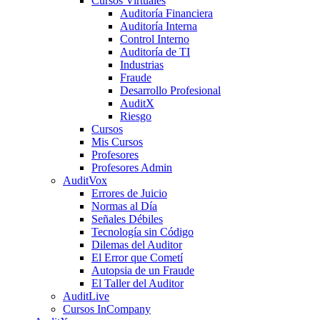
Cursos Virtuales
Auditoría Financiera
Auditoría Interna
Control Interno
Auditoría de TI
Industrias
Fraude
Desarrollo Profesional
AuditX
Riesgo
Cursos
Mis Cursos
Profesores
Profesores Admin
AuditVox
Errores de Juicio
Normas al Día
Señales Débiles
Tecnología sin Código
Dilemas del Auditor
El Error que Cometí
Autopsia de un Fraude
El Taller del Auditor
AuditLive
Cursos InCompany