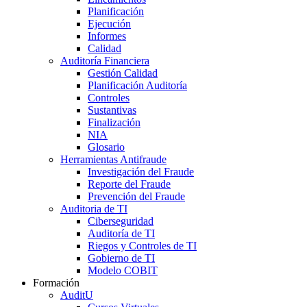
Planificación
Ejecución
Informes
Calidad
Auditoría Financiera
Gestión Calidad
Planificación Auditoría
Controles
Sustantivas
Finalización
NIA
Glosario
Herramientas Antifraude
Investigación del Fraude
Reporte del Fraude
Prevención del Fraude
Auditoria de TI
Ciberseguridad
Auditoría de TI
Riegos y Controles de TI
Gobierno de TI
Modelo COBIT
Formación
AuditU