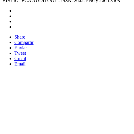
BIBLIOTECA AUDITOOL - ISSN: 2665-1696 y 2665-3508
Share
Compartir
Enviar
Tweet
Gmail
Email