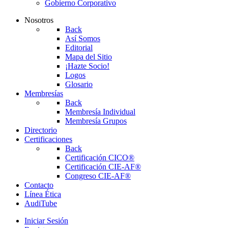
Gobierno Corporativo
Nosotros
Back
Así Somos
Editorial
Mapa del Sitio
¡Hazte Socio!
Logos
Glosario
Membresías
Back
Membresía Individual
Membresía Grupos
Directorio
Certificaciones
Back
Certificación CICO®
Certificación CIE-AF®
Congreso CIE-AF®
Contacto
Línea Ética
AudiTube
Iniciar Sesión