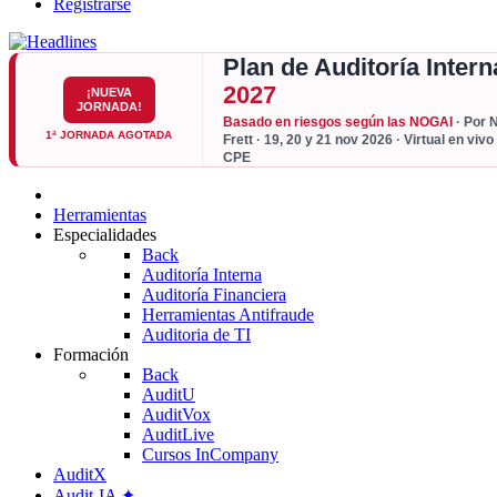
Registrarse
Plan de Auditoría Intern
2027
¡NUEVA
JORNADA!
Basado en riesgos según las NOGAI
· Por 
1ª JORNADA AGOTADA
Frett · 19, 20 y 21 nov 2026 · Virtual en vivo
CPE
Herramientas
Especialidades
Back
Auditoría Interna
Auditoría Financiera
Herramientas Antifraude
Auditoria de TI
Formación
Back
AuditU
AuditVox
AuditLive
Cursos InCompany
AuditX
Audit-IA ✦