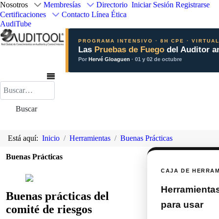
Nosotros
Membresías
Directorio
Iniciar Sesión
Registrarse
Certificaciones
Contacto
Línea Ética
AudiTube
PROGRAMA INTENSIVO · 8H CPE · VIRTUA
Las
Pruebas de Fuego
del Auditor a
Por
Hervé Gloaguen
· 01 y 02 de octubre
Buscar
Buscar
Está aquí:
Inicio
Herramientas
Buenas Prácticas
Buenas Prácticas
CAJA DE HERRA
Herramientas 
Buenas prácticas del
para usar
comité de riesgos