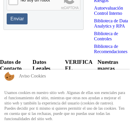
No soy un robot
Riesgos
Autoevaluación
Control Interno
Enviar
Biblioteca de Data
Analytics y RPA
Biblioteca de
Controles
Biblioteca de
Recomendaciones
Datos de
Datos
VERIFICA
Nuestras
Contacto
Legales
EL
marcas
CERTIFICADO
Aviso Cookies
+57 60 1
Política de
6821701 -
Privacidad
Verifica el
6818530
certificado
Usamos cookies en nuestro sitio web. Algunas de ellas son esenciales para
Política de
+57 311
expedido por
el funcionamiento del sitio, mientras que otras nos ayudan a mejorar el
Uso
8666327 - 323
Auditool usando
sitio web y también la experiencia del usuario (cookies de rastreo).
6964227
Autorización
el ID único
Puedes decidir por ti mismo si quieres permitir el uso de las cookies. Ten
de
en cuenta que si las rechazas, puede que no puedas usar todas las
info@auditool.org
tratamiento
funcionalidades del sitio web.
Bogotá,
de datos
Verificar
Colombia
personales