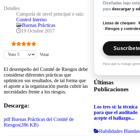
Diseñadas bajo están
Detalles
para
descargar y ed
Categoría de nivel principal o raíz:
Control Interno
Listas de chequeo
·
M
Buenas Prácticas
·
Riesgos y controle
19 Octubre 2017
Suscríbete
Ratio:
5
/
5
Por favor, vote
Para que tu trabajo gen
El desempeño del Comité de Riesgos debe
considerar diferentes prácticas que
optimicen sus resultados, de tal forma que
Últimas
el aporte a la organización pueda cubrir las
Publicaciones
necesidades frente a los riesgos.
Descarga:
Los tres sí: la técnica
para que el auditado
acepte el hallazgo...
pdf
Buenas Prácticas del Comité de
Riesgos
(
286 KB
)
Habilidades Blandas