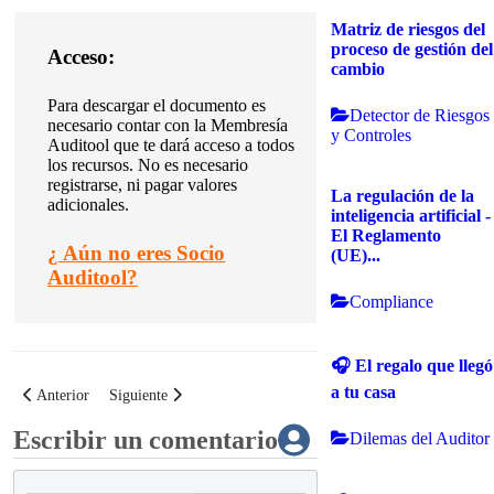
Matriz de riesgos del
proceso de gestión del
Acceso:
cambio
Para descargar el documento es
Detector de Riesgos
necesario contar con la Membresía
y Controles
Auditool que te dará acceso a todos
los recursos.
No es necesario
registrarse, ni pagar valores
La regulación de la
adicionales.
inteligencia artificial -
El Reglamento
¿
Aún no eres Socio
(UE)...
Auditool?
Compliance
🎧 El regalo que llegó
a tu casa
Artículo anterior: Buenas prácticas para identificar cambios en la cultura
Artículo siguiente: Buenas prácticas en precios de transferenc
Anterior
Siguiente
Escribir un comentario
Dilemas del Auditor