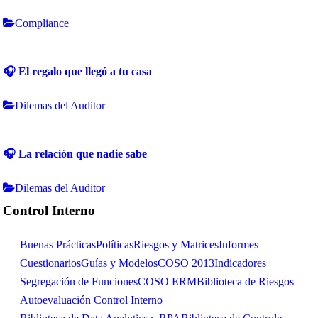
Compliance
🎧 El regalo que llegó a tu casa
Dilemas del Auditor
🎧 La relación que nadie sabe
Dilemas del Auditor
Control Interno
Buenas Prácticas
Políticas
Riesgos y Matrices
Informes
Cuestionarios
Guías y Modelos
COSO 2013
Indicadores
Segregación de Funciones
COSO ERM
Biblioteca de Riesgos
Autoevaluación Control Interno