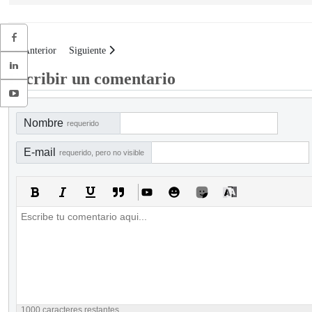
Artículo anterior: Controles para el proceso general de publicidad
Artículo siguiente: Controles para el proceso general de gest
Anterior
Siguiente
Escribir un comentario
Nombre
requerido
E-mail
requerido, pero no visible
1000
caracteres restantes