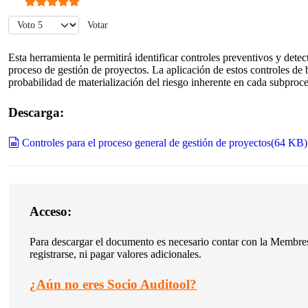
Ratio:
5
/
5
Por favor, vote
Esta herramienta le permitirá identificar controles preventivos y dete
proceso de gestión de proyectos.
La aplicación de estos controles de 
probabilidad de materialización del riesgo inherente en cada subproc
Descarga:
spreadsheet
Controles para el proceso general de gestión de proyectos
(
64 KB
)
Acceso:
Para descargar el documento es necesario contar con la Membresí
registrarse, ni pagar valores adicionales.
¿
Aún no eres Socio Auditool?