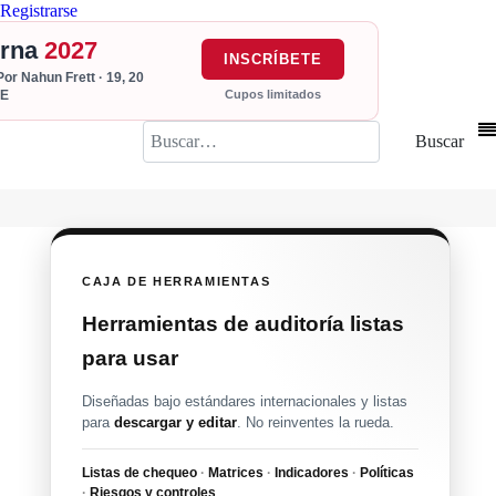
Registrarse
erna
2027
INSCRÍBETE
Por Nahun Frett · 19, 20
Cupos limitados
PE
Buscar
Buscar
CAJA DE HERRAMIENTAS
Herramientas de auditoría listas
para usar
Diseñadas bajo estándares internacionales y listas
para
descargar y editar
. No reinventes la rueda.
Listas de chequeo
·
Matrices
·
Indicadores
·
Políticas
·
Riesgos y controles