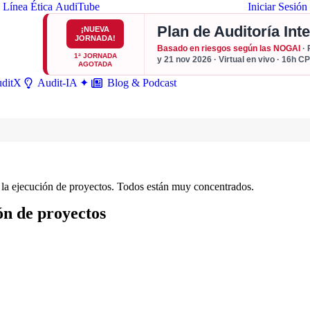
Línea Ética
AudiTube
Iniciar Sesión
Plan de Auditoría Int
¡NUEVA
JORNADA!
Basado en riesgos según las NOGAI
· 
1ª JORNADA
y 21 nov 2026 · Virtual en vivo · 16h C
AGOTADA
ditX
Blog & Podcast
Audit-IA ✦
ón de proyectos