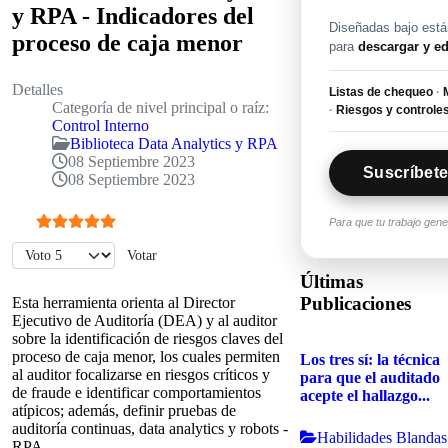
y RPA - Indicadores del
Diseñadas bajo están
proceso de caja menor
para
descargar y ed
Detalles
Listas de chequeo
·
M
Categoría de nivel principal o raíz:
·
Riesgos y controle
Control Interno
Biblioteca Data Analytics y RPA
08 Septiembre 2023
Suscríbete
08 Septiembre 2023
Para que tu trabajo gen
Ratio:
5
/
5
Por favor, vote
Últimas
Publicaciones
Esta herramienta orienta al Director
Ejecutivo de Auditoría (DEA) y al auditor
sobre la identificación de riesgos claves del
proceso de caja menor, los cuales permiten
Los tres sí: la técnica
al auditor focalizarse en riesgos críticos y
para que el auditado
de fraude e identificar comportamientos
acepte el hallazgo...
atípicos; además, definir pruebas de
auditoría continuas, data analytics y robots -
Habilidades Blandas
RPA.