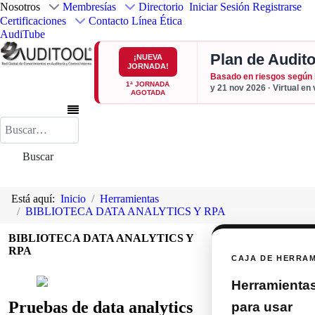
Nosotros
Membresías
Directorio
Iniciar Sesión
Registrarse
Certificaciones
Contacto
Línea Ética
AudiTube
Plan de Audito
¡NUEVA
JORNADA!
Basado en riesgos según
1ª JORNADA
y 21 nov 2026 · Virtual en
AGOTADA
Buscar
Buscar
Está aquí:
Inicio
Herramientas
BIBLIOTECA DATA ANALYTICS Y RPA
BIBLIOTECA DATA ANALYTICS Y
RPA
CAJA DE HERRA
Herramientas 
Pruebas de data analytics
para usar