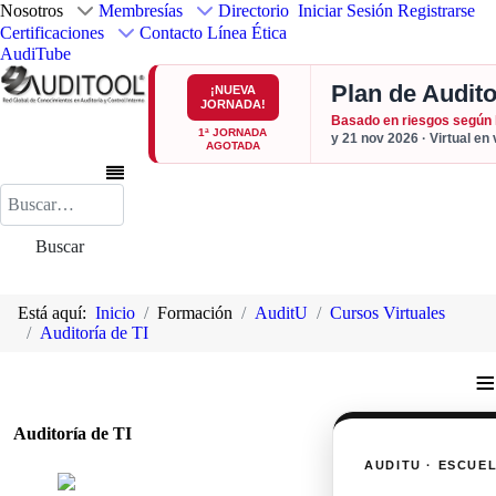
Nosotros
Membresías
Directorio
Iniciar Sesión
Registrarse
Certificaciones
Contacto
Línea Ética
AudiTube
Plan de Audito
¡NUEVA
JORNADA!
Basado en riesgos según
1ª JORNADA
y 21 nov 2026 · Virtual en
AGOTADA
Buscar
Buscar
Está aquí:
Inicio
Formación
AuditU
Cursos Virtuales
Auditoría de TI
≡
Auditoría de TI
AUDITU · ESCUE