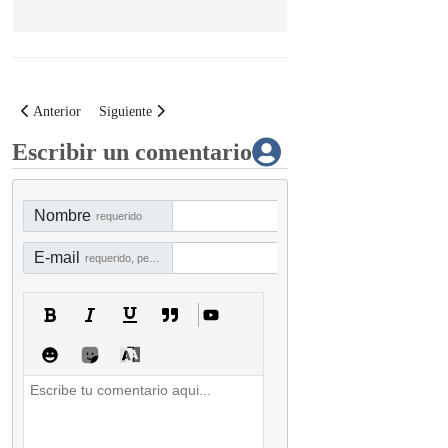
Artículo anterior: Curso Virtual: Fundamentos de ACL para Auditores
Artículo siguiente: Curso Virtual: Business Intelligence par
Anterior
Siguiente
Escribir un comentario
Nombre
requerido
E-mail
requerido, pero no visible