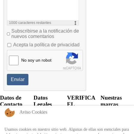
1000
caracteres restantes
Subscribirse a la notificación de
nuevos comentarios
Acepta la política de privacidad
No soy un robot
Enviar
Datos de
Datos
VERIFICA
Nuestras
Contacto
Legales
EL
marcas
CERTIFICADO
Aviso Cookies
+57 60 1
Política de
6821701 -
Privacidad
Verifica el
6818530
certificado
Usamos cookies en nuestro sitio web. Algunas de ellas son esenciales para
Política de
+57 311