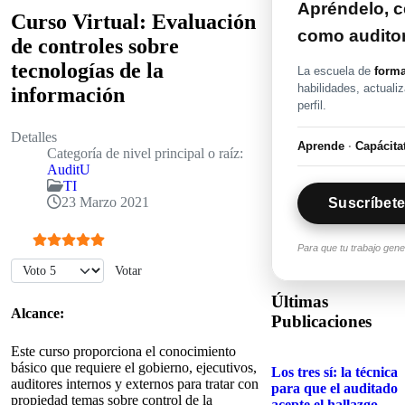
Apréndelo, ce
Curso Virtual: Evaluación
como audito
de controles sobre
tecnologías de la
La escuela de
forma
habilidades, actuali
información
perfil.
Detalles
Aprende
·
Capácita
Categoría de nivel principal o raíz:
AuditU
TI
23 Marzo 2021
Suscríbete
Para que tu trabajo gen
Ratio:
5
/
5
Por favor, vote
Últimas
Alcance:
Publicaciones
Este curso proporciona el conocimiento
básico que requiere el gobierno, ejecutivos,
Los tres sí: la técnica
auditores internos y externos para tratar con
para que el auditado
propiedad temas sobre control de la
acepte el hallazgo...