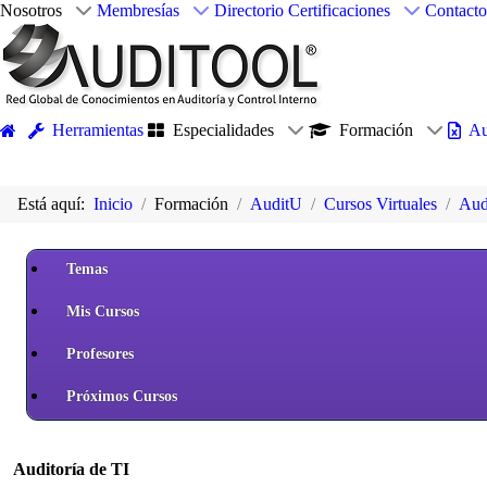
Nosotros
Membresías
Directorio
Certificaciones
Contacto
Herramientas
Especialidades
Formación
Au
Está aquí:
Inicio
Formación
AuditU
Cursos Virtuales
Aud
Temas
Mis Cursos
Profesores
Próximos Cursos
Auditoría de TI