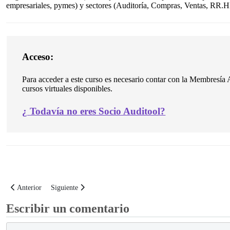
empresariales, pymes) y sectores (Auditoría, Compras, Ventas, RR.HH
Acceso:
Para acceder a este curso es necesario contar con la Membresía A
cursos virtuales disponibles.
¿
Todavía no eres Socio Auditool?
Artículo anterior: Curso Virtual: Evaluación de controles sobre tecnologías
Artículo siguiente: Curso Virtual: Modelo de Gobierno Empr
Anterior
Siguiente
Escribir un comentario