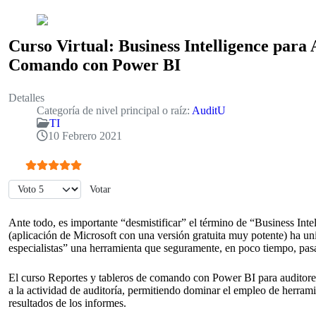
Curso Virtual: Business Intelligence para 
Comando con Power BI
Detalles
Categoría de nivel principal o raíz:
AuditU
TI
10 Febrero 2021
Ratio:
5
/
5
Por favor, vote
Ante todo, es importante “desmistificar” el término de “Business Int
(aplicación de Microsoft con una versión gratuita muy potente) ha uni
especialistas” una herramienta que seguramente, en poco tiempo, pasa
El curso Reportes y tableros de comando con Power BI para auditores
a la actividad de auditoría, permitiendo dominar el empleo de herramie
resultados de los informes.