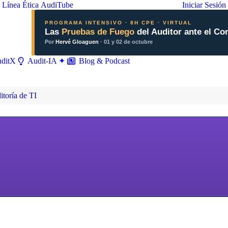
Línea Ética
AudiTube
Iniciar Sesión
PROGRAMA INTENSIVO · 8H CPE · VIRTUAL
Las
Pruebas de Fuego
del Auditor ante el Co
Por
Hervé Gloaguen
· 01 y 02 de octubre
ditX
Blog & Podcast
Audit-IA ✦
itoría de TI