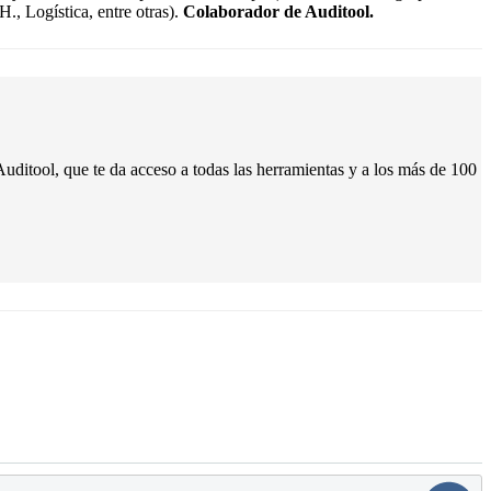
., Logística, entre otras).
Colaborador de Auditool.
uditool, que te da acceso a todas las herramientas y a los más de 100
 de la información
esarial para la Información y Tecnología - COBIT 2019