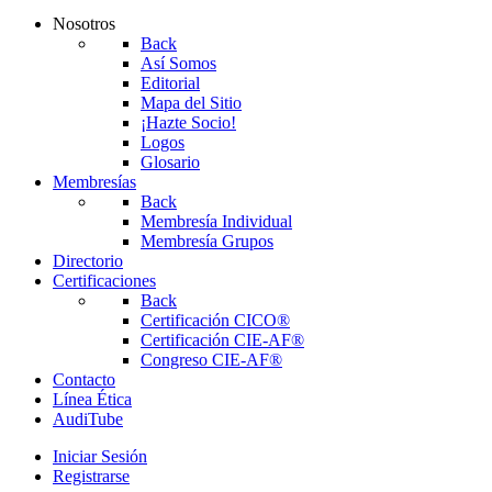
Nosotros
Back
Así Somos
Editorial
Mapa del Sitio
¡Hazte Socio!
Logos
Glosario
Membresías
Back
Membresía Individual
Membresía Grupos
Directorio
Certificaciones
Back
Certificación CICO®
Certificación CIE-AF®
Congreso CIE-AF®
Contacto
Línea Ética
AudiTube
Iniciar Sesión
Registrarse