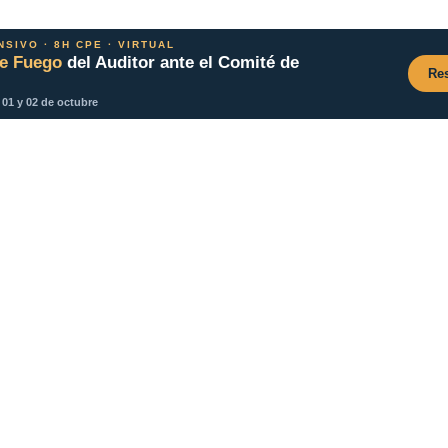
SIVO · 8H CPE · VIRTUAL
e Fuego
del Auditor ante el Comité de
Res
 01 y 02 de octubre