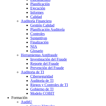
Planificación
Ejecución
Informes
Calidad
Auditoría Financiera
Gestión Calidad
Planificación Auditoría
Controles
Sustantivas
Finalización
NIA
Glosario
Herramientas Antifraude
Investigación del Fraude
Reporte del Fraude
Prevención del Fraude
Auditoria de TI
Ciberseguridad
Auditoría de TI
Riegos y Controles de TI
Gobierno de TI
Modelo COBIT
Formación
AuditU