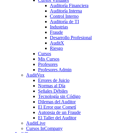
Cursos Virtuales
Auditoría Financiera
Auditoría Interna
Control Interno
Auditoría de TI
Industrias
Fraude
Desarrollo Profesional
AuditX
Riesgo
Cursos
Mis Cursos
Profesores
Profesores Admin
AuditVox
Errores de Juicio
Normas al Día
Señales Débiles
Tecnología sin Código
Dilemas del Auditor
El Error que Cometí
Autopsia de un Fraude
El Taller del Auditor
AuditLive
Cursos InCompany