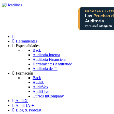
PROGRAMA INTEN
Las
Pruebas d
Auditoría
Por
Hervé Gloaguen
·
Herramientas
Especialidades
Back
Auditoría Interna
Auditoría Financiera
Herramientas Antifraude
Auditoria de TI
Formación
Back
AuditU
AuditVox
AuditLive
Cursos InCompany
AuditX
Audit-IA ✦
Blog & Podcast