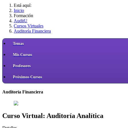
Está aquí:
Inicio
Formación
AuditU
Cursos Virtuales
Auditoría Financiera
Temas
Mis Cursos
Profesores
Próximos Cursos
Auditoría Financiera
Curso Virtual: Auditoría Analítica
Detalles