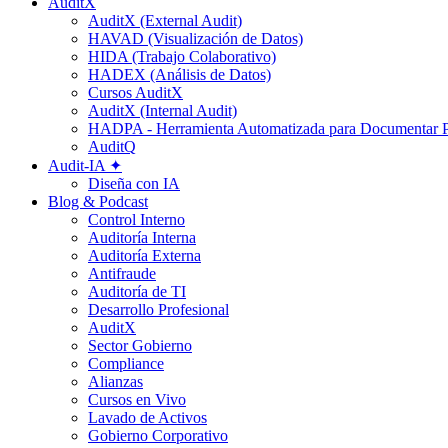
AuditX
AuditX (External Audit)
HAVAD (Visualización de Datos)
HIDA (Trabajo Colaborativo)
HADEX (Análisis de Datos)
Cursos AuditX
AuditX (Internal Audit)
HADPA - Herramienta Automatizada para Documentar P
AuditQ
Audit-IA ✦
Diseña con IA
Blog & Podcast
Control Interno
Auditoría Interna
Auditoría Externa
Antifraude
Auditoría de TI
Desarrollo Profesional
AuditX
Sector Gobierno
Compliance
Alianzas
Cursos en Vivo
Lavado de Activos
Gobierno Corporativo