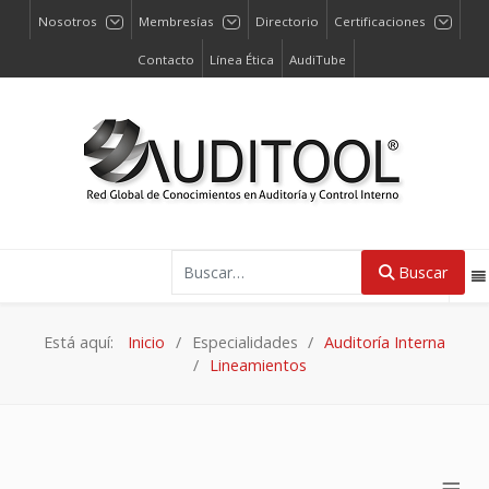
Nosotros
Membresías
Directorio
Certificaciones
Contacto
Línea Ética
AudiTube
Buscar
Buscar
Está aquí:
Inicio
Especialidades
Auditoría Interna
Lineamientos
≡