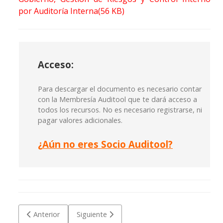
por Auditoría Interna
(
56 KB
)
Acceso:
Para descargar el documento es necesario contar
con la Membresía Auditool que te dará acceso a
todos los recursos. No es necesario registrarse, ni
pagar valores adicionales.
¿
Aún no eres Socio Auditool?
Artículo anterior: Checklist de competencias del Departame
Artículo siguiente: Modelo de Acta de reunió
Anterior
Siguiente