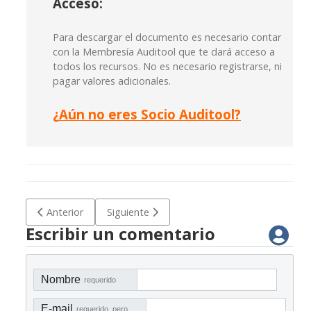
Acceso:
Para descargar el documento es necesario contar
con la Membresía Auditool que te dará acceso a
todos los recursos. No es necesario registrarse, ni
pagar valores adicionales.
¿
Aún no eres Socio Auditool?
Artículo anterior: Procedimiento integrado para la gestión de
Artículo siguiente: Checklist para evaluar lo
Anterior
Siguiente
Escribir un comentario
Nombre
requerido
E-mail
requerido, pero no visible