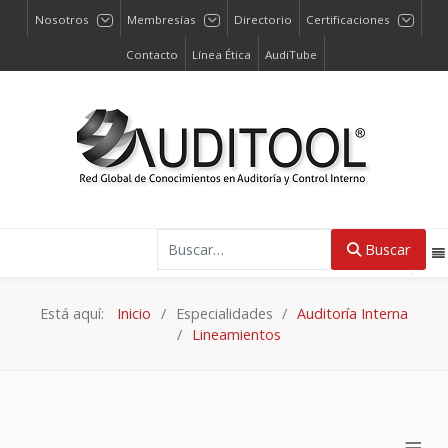
Nosotros
Membresías
Directorio
Certificaciones
Contacto
Línea Ética
AudiTube
Buscar
Buscar
Está aquí:
Inicio
Especialidades
Auditoría Interna
Lineamientos
≡