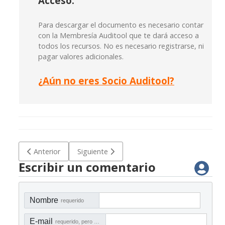
Acceso:
Para descargar el documento es necesario contar
con la Membresía Auditool que te dará acceso a
todos los recursos. No es necesario registrarse, ni
pagar valores adicionales.
¿
Aún no eres Socio Auditool?
Artículo anterior: Checklist para la identificación de brec
Artículo siguiente: Guía para el desarrollo de
Anterior
Siguiente
Escribir un comentario
Nombre
requerido
E-mail
requerido, pero no visible