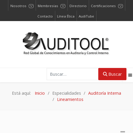
Nosotros
Membresías
Directorio
Certificaciones
Contacto
Línea Ética
AudiTube
Buscar
Buscar
Está aquí:
Inicio
Especialidades
Auditoría Interna
Lineamientos
≡