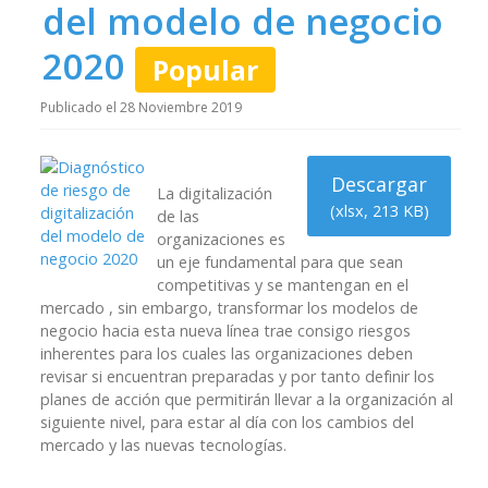
r
del modelo de negocio
e
2020
Popular
a
Publicado el 28 Noviembre 2019
d
Descargar
s
La digitalización
(
xlsx,
213 KB
)
de las
h
organizaciones es
un eje fundamental para que sean
e
competitivas y se mantengan en el
mercado , sin embargo, transformar los modelos de
e
negocio hacia esta nueva línea trae consigo riesgos
inherentes para los cuales las organizaciones deben
t
revisar si encuentran preparadas y por tanto definir los
planes de acción que permitirán llevar a la organización al
siguiente nivel, para estar al día con los cambios del
mercado y las nuevas tecnologías.