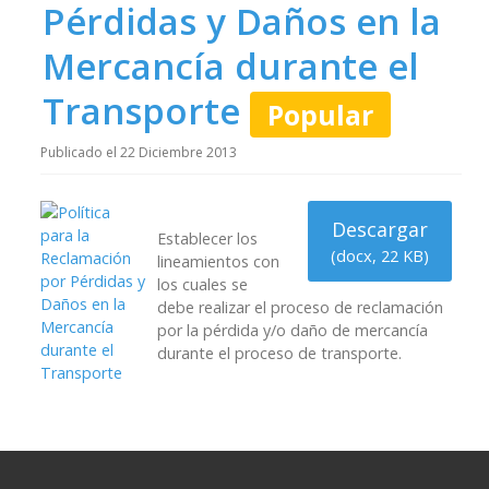
c
Pérdidas y Daños en la
u
Mercancía durante el
m
Transporte
Popular
e
Publicado el 22 Diciembre 2013
n
Descargar
t
Establecer los
(
docx,
22 KB
)
lineamientos con
o
los cuales se
debe realizar el proceso de reclamación
por la pérdida y/o daño de mercancía
durante el proceso de transporte.