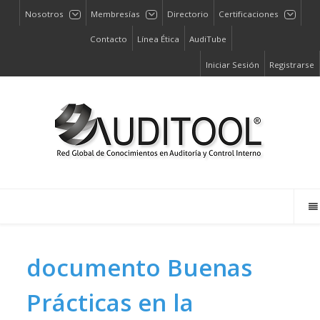
Nosotros
Membresías
Directorio
Certificaciones
Contacto
Línea Ética
AudiTube
Iniciar Sesión
Registrarse
documento
Buenas
Prácticas en la