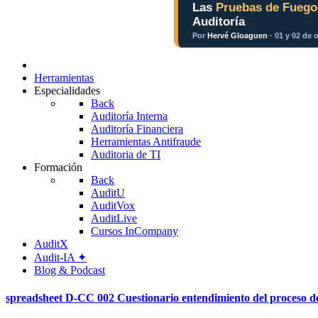
Las
Pruebas de Fuego
Auditoría
Por
Hervé Gloaguen
· 01 y 02 de 
Herramientas
Especialidades
Back
Auditoría Interna
Auditoría Financiera
Herramientas Antifraude
Auditoria de TI
Formación
Back
AuditU
AuditVox
AuditLive
Cursos InCompany
AuditX
Audit-IA ✦
Blog & Podcast
spreadsheet
D-CC 002 Cuestionario entendimiento del proceso de 