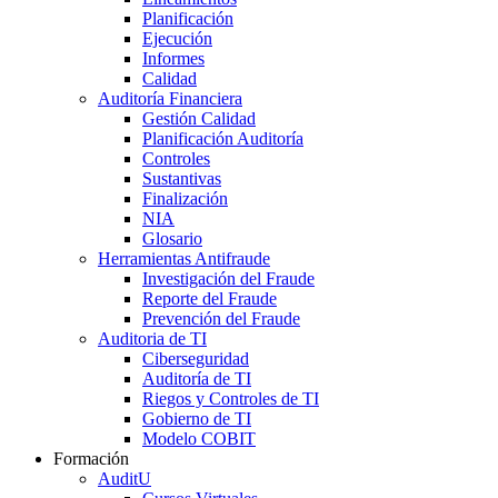
Planificación
Ejecución
Informes
Calidad
Auditoría Financiera
Gestión Calidad
Planificación Auditoría
Controles
Sustantivas
Finalización
NIA
Glosario
Herramientas Antifraude
Investigación del Fraude
Reporte del Fraude
Prevención del Fraude
Auditoria de TI
Ciberseguridad
Auditoría de TI
Riegos y Controles de TI
Gobierno de TI
Modelo COBIT
Formación
AuditU