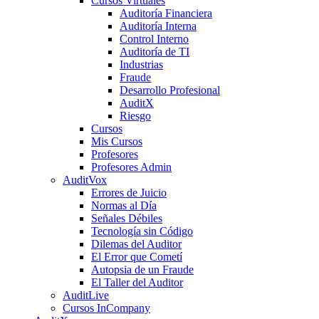
Cursos Virtuales
Auditoría Financiera
Auditoría Interna
Control Interno
Auditoría de TI
Industrias
Fraude
Desarrollo Profesional
AuditX
Riesgo
Cursos
Mis Cursos
Profesores
Profesores Admin
AuditVox
Errores de Juicio
Normas al Día
Señales Débiles
Tecnología sin Código
Dilemas del Auditor
El Error que Cometí
Autopsia de un Fraude
El Taller del Auditor
AuditLive
Cursos InCompany