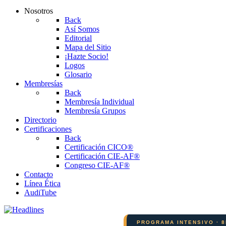
Nosotros
Back
Así Somos
Editorial
Mapa del Sitio
¡Hazte Socio!
Logos
Glosario
Membresías
Back
Membresía Individual
Membresía Grupos
Directorio
Certificaciones
Back
Certificación CICO®
Certificación CIE-AF®
Congreso CIE-AF®
Contacto
Línea Ética
AudiTube
PROGRAMA INTENSIVO · 8