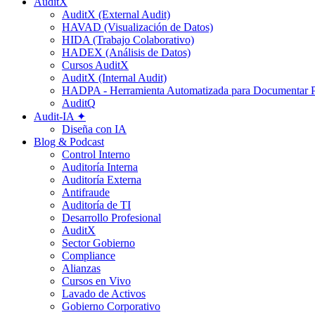
AuditX
AuditX (External Audit)
HAVAD (Visualización de Datos)
HIDA (Trabajo Colaborativo)
HADEX (Análisis de Datos)
Cursos AuditX
AuditX (Internal Audit)
HADPA - Herramienta Automatizada para Documentar P
AuditQ
Audit-IA ✦
Diseña con IA
Blog & Podcast
Control Interno
Auditoría Interna
Auditoría Externa
Antifraude
Auditoría de TI
Desarrollo Profesional
AuditX
Sector Gobierno
Compliance
Alianzas
Cursos en Vivo
Lavado de Activos
Gobierno Corporativo