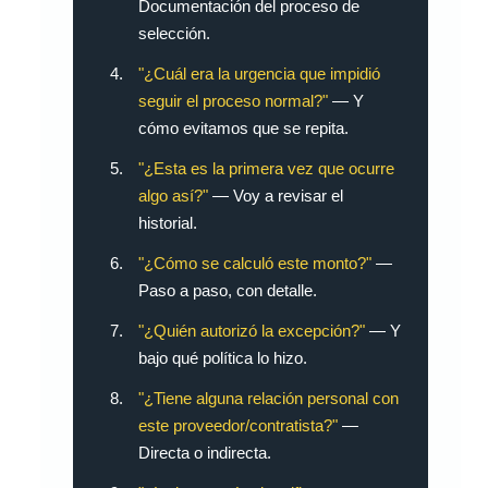
Documentación del proceso de
selección.
"¿Cuál era la urgencia que impidió
seguir el proceso normal?"
— Y
cómo evitamos que se repita.
"¿Esta es la primera vez que ocurre
algo así?"
— Voy a revisar el
historial.
"¿Cómo se calculó este monto?"
—
Paso a paso, con detalle.
"¿Quién autorizó la excepción?"
— Y
bajo qué política lo hizo.
"¿Tiene alguna relación personal con
este proveedor/contratista?"
—
Directa o indirecta.