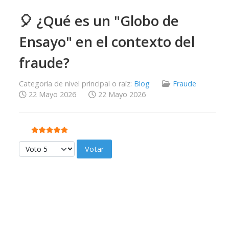
🎈 ¿Qué es un "Globo de
Ensayo" en el contexto del
fraude?
Categoría de nivel principal o raíz:
Blog
Fraude
22 Mayo 2026
22 Mayo 2026
Ratio:
5
/
5
Por favor, vote