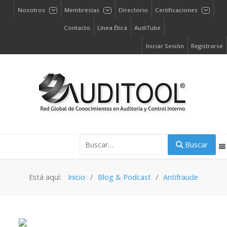
Nosotros
Membresías
Directorio
Certificaciones
Contacto
Línea Ética
AudiTube
Iniciar Sesión
Registrarse
Buscar
Buscar
Está aquí:
Inicio
Blog & Podcast
Antifraude