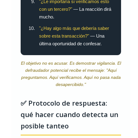
"¿Le importaría si verificamos esto
con un tercero?"
— La reacción dirá
mucho.
"¿Hay algo más que debería saber
sobre esta transacción?"
— Una
última oportunidad de confesar.
El objetivo no es acusar. Es demostrar vigilancia. El
defraudador potencial recibe el mensaje: "Aquí
preguntamos. Aquí verificamos. Aquí no pasa nada
desapercibido."
✅ Protocolo de respuesta:
qué hacer cuando detecta un
posible tanteo