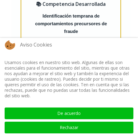
📚 Competencia Desarrollada
Identificación temprana de
comportamientos precursores de
fraude
Capacidad para reconocer los indicadores
Aviso Cookies
tempranos de conducta fraudulenta,
distinguir entre errores genuinos y tanteos
Usamos cookies en nuestro sitio web. Algunas de ellas son
intencionales, y diseñar respuestas que
esenciales para el funcionamiento del sitio, mientras que otras
disuadan la escalada hacia fraudes de mayor
nos ayudan a mejorar el sitio web y también la experiencia del
magnitud.
usuario (cookies de rastreo). Puedes decidir por ti mismo si
quieres permitir el uso de las cookies. Ten en cuenta que si las
rechazas, puede que no puedas usar todas las funcionalidades
Escribir un comentario
del sitio web.
De acuerdo
Nombre
requerido
Rechazar
E-mail
requerido, pero no visible