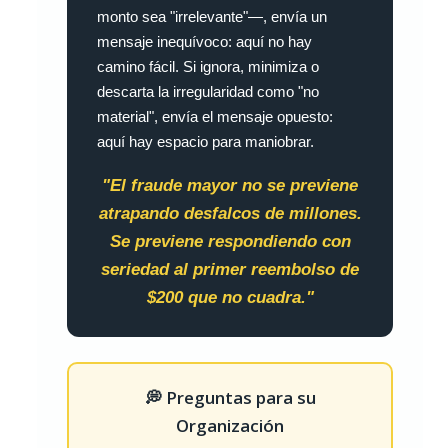
monto sea "irrelevante"—, envía un
mensaje inequívoco: aquí no hay
camino fácil. Si ignora, minimiza o
descarta la irregularidad como "no
material", envía el mensaje opuesto:
aquí hay espacio para maniobrar.
"El fraude mayor no se previene
atrapando desfalcos de millones.
Se previene respondiendo con
seriedad al primer reembolso de
$200 que no cuadra."
💭 Preguntas para su
Organización