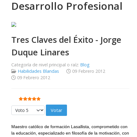
Desarrollo Profesional
Tres Claves del Éxito - Jorge
Duque Linares
Categoría de nivel principal o raíz:
Blog
Habilidades Blandas
09 Febrero 2012
09 Febrero 2012
Ratio:
5
/
5
Por favor, vote
Maestro católico de formación Lasallista, comprometido con
la educación, especializado en filosofía de la motivación, con