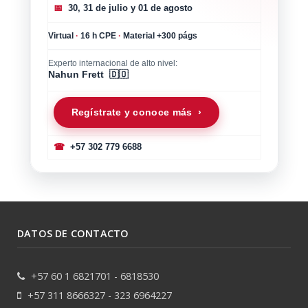
📅
30, 31 de julio y 01 de agosto
Virtual
·
16 h CPE
·
Material +300 págs
Experto internacional de alto nivel:
Nahun Frett 🇩🇴
Regístrate y conoce más ›
☎
+57 302 779 6688
DATOS DE CONTACTO
+57 60 1 6821701 - 6818530
+57 311 8666327 - 323 6964227