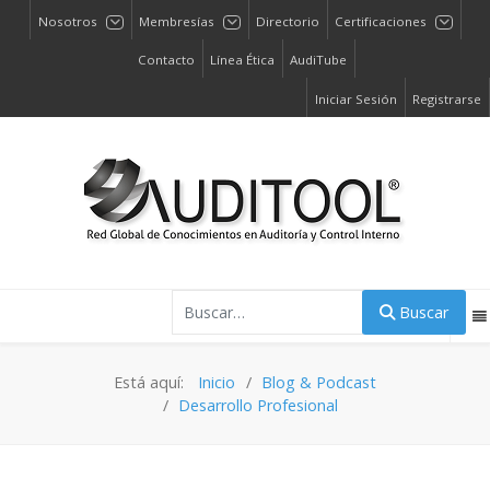
Nosotros
Membresías
Directorio
Certificaciones
Contacto
Línea Ética
AudiTube
Iniciar Sesión
Registrarse
Buscar
Buscar
Está aquí:
Inicio
Blog & Podcast
Desarrollo Profesional