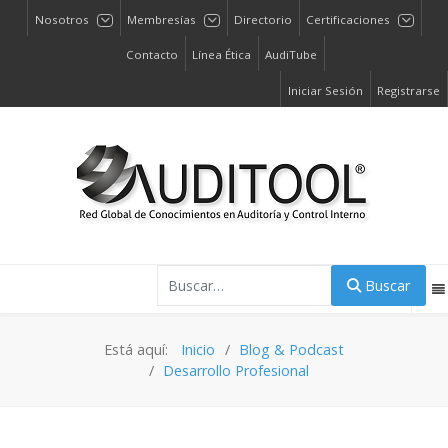
Nosotros
Membresías
Directorio
Certificaciones
Contacto
Línea Ética
AudiTube
Iniciar Sesión
Registrarse
Buscar
Buscar
Está aquí:
Inicio
Blog & Podcast
Desarrollo Profesional