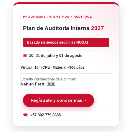
PROGRAMAS INTENSIVOS · AUDITOOL
Plan de Auditoría Interna
2027
Basado en riesgos según las NOGAI
📅
30, 31 de julio y 01 de agosto
Virtual
·
16 h CPE
·
Material +300 págs
Experto internacional de alto nivel:
Nahun Frett 🇩🇴
Regístrate y conoce más ›
☎
+57 302 779 6688