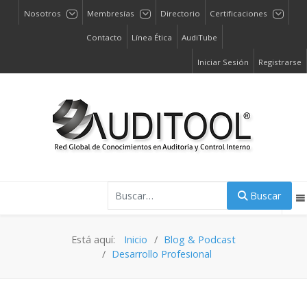
Nosotros
Membresías
Directorio
Certificaciones
Contacto
Línea Ética
AudiTube
Iniciar Sesión
Registrarse
Buscar
Buscar
Está aquí:
Inicio
Blog & Podcast
Desarrollo Profesional