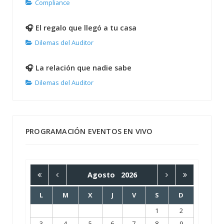
Compliance
🎧 El regalo que llegó a tu casa
Dilemas del Auditor
🎧 La relación que nadie sabe
Dilemas del Auditor
PROGRAMACIÓN EVENTOS EN VIVO
Agosto
2026
L
M
X
J
V
S
D
1
2
3
4
5
6
7
8
9