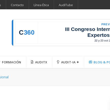
s
Contacto
Línea Ética
AudiTube
PREV
III Congreso Inter
C
360
Expertos
22 y 23 oct
FORMACIÓN
AUDITX
AUDIT-IA ✦
BLOG & P
sional