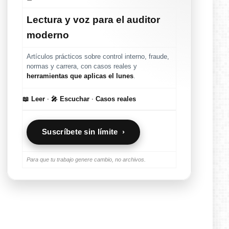
Lectura y voz para el auditor
moderno
Artículos prácticos sobre control interno, fraude,
normas y carrera, con casos reales y
herramientas que aplicas el lunes
.
📖 Leer
·
🎤 Escuchar
·
Casos reales
Suscríbete sin límite ›
Para que tu trabajo genere cambio, no archivos.