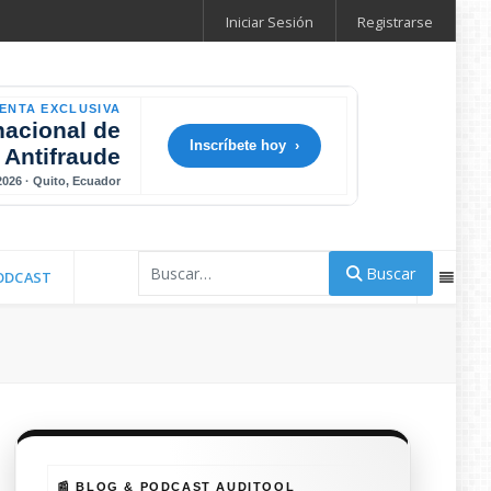
Iniciar Sesión
Registrarse
ENTA EXCLUSIVA
nacional de
Inscríbete hoy ›
 Antifraude
 2026 · Quito, Ecuador
Buscar
Buscar
ODCAST
📰 BLOG & PODCAST AUDITOOL