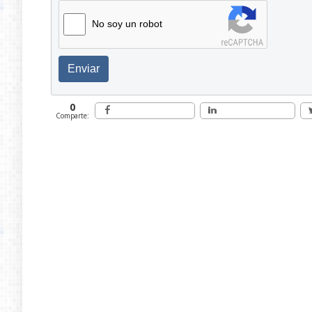
No soy un robot
Enviar
0
Comparte: