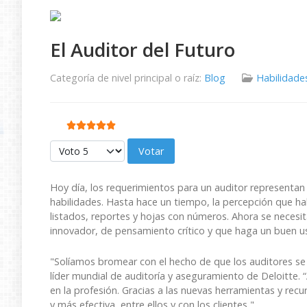
El Auditor del Futuro
Categoría de nivel principal o raíz:
Blog
Habilidade
Ratio:
5
/
5
Por favor, vote
Hoy día, los requerimientos para un auditor representan
habilidades. Hasta hace un tiempo, la percepción que ha
listados, reportes y hojas con números. Ahora se necesi
innovador, de pensamiento crítico y que haga un buen us
"Solíamos bromear con el hecho de que los auditores s
líder mundial de auditoría y aseguramiento de Deloitte.
en la profesión. Gracias a las nuevas herramientas y rec
y más efectiva, entre ellos y con los clientes ".