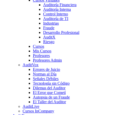
Cursos Virtuales
Auditoría Financiera
Auditoría Interna
Control Interno
Auditoría de TI
Industrias
Fraude
Desarrollo Profesional
AuditX
Riesgo
Cursos
Mis Cursos
Profesores
Profesores Admin
AuditVox
Errores de Juicio
Normas al Día
Señales Débiles
Tecnología sin Código
Dilemas del Auditor
El Error que Cometí
Autopsia de un Fraude
El Taller del Auditor
AuditLive
Cursos InCompany