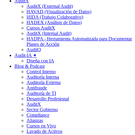
AuditX
AuditX (External Audit)
HAVAD (Visualización de Datos)
HIDA (Trabajo Colaborativo)
HADEX (Análisis de Datos)
Cursos AuditX
AuditX (Internal Audit)
HADPA - Herramienta Automatizada para Documentar
Planes de Acción
AuditQ
Audit-IA ✦
Diseña con IA
Blog & Podcast
Control Interno
Auditoría Interna
Auditoría Externa
Antifraude
Auditoría de TI
Desarrollo Profesional
AuditX
Sector Gobierno
Compliance
Alianzas
Cursos en Vivo
Lavado de Activos