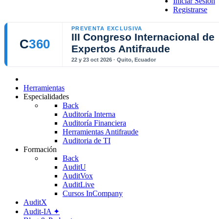
Iniciar Sesión
Registrarse
PREVENTA EXCLUSIVA
III Congreso Internacional de
C
360
Expertos Antifraude
22 y 23 oct 2026 · Quito, Ecuador
Herramientas
Especialidades
Back
Auditoría Interna
Auditoría Financiera
Herramientas Antifraude
Auditoria de TI
Formación
Back
AuditU
AuditVox
AuditLive
Cursos InCompany
AuditX
Audit-IA ✦