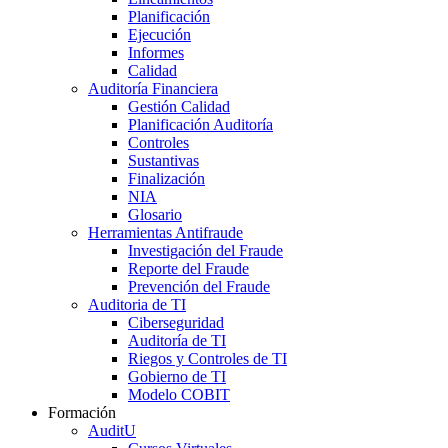
Planificación
Ejecución
Informes
Calidad
Auditoría Financiera
Gestión Calidad
Planificación Auditoría
Controles
Sustantivas
Finalización
NIA
Glosario
Herramientas Antifraude
Investigación del Fraude
Reporte del Fraude
Prevención del Fraude
Auditoria de TI
Ciberseguridad
Auditoría de TI
Riegos y Controles de TI
Gobierno de TI
Modelo COBIT
Formación
AuditU