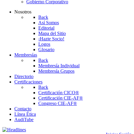
Gobierno Corporativo
Nosotros
Back
Así Somos
Editorial
Mapa del Sitio
¡Hazte Socio!
Logos
Glosario
Membresías
Back
Membresía Individual
Membresía Grupos
Directorio
Certificaciones
Back
Certificación CICO®
Certificación CIE-AF®
Congreso CIE-AF®
Contacto
Línea Ética
AudiTube