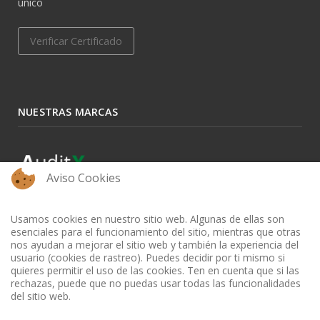
único
Verificar Certificado
NUESTRAS MARCAS
Aviso Cookies
Usamos cookies en nuestro sitio web. Algunas de ellas son
esenciales para el funcionamiento del sitio, mientras que otras
nos ayudan a mejorar el sitio web y también la experiencia del
usuario (cookies de rastreo). Puedes decidir por ti mismo si
quieres permitir el uso de las cookies. Ten en cuenta que si las
rechazas, puede que no puedas usar todas las funcionalidades
del sitio web.