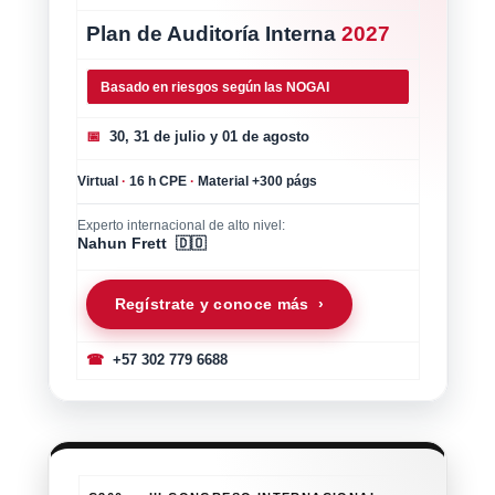
Plan de Auditoría Interna
2027
Basado en riesgos según las NOGAI
📅
30, 31 de julio y 01 de agosto
Virtual
·
16 h CPE
·
Material +300 págs
Experto internacional de alto nivel:
Nahun Frett 🇩🇴
Regístrate y conoce más ›
☎
+57 302 779 6688