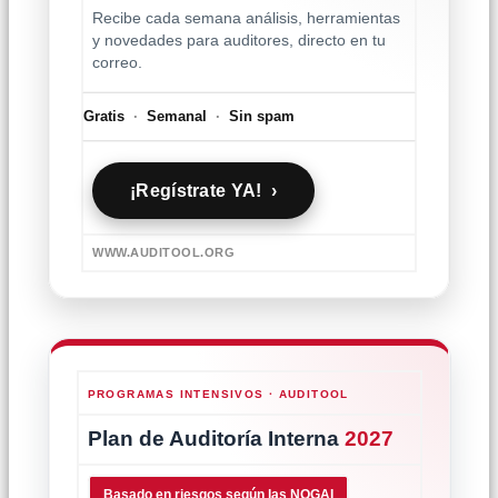
Recibe cada semana análisis, herramientas
y novedades para auditores, directo en tu
correo.
Gratis
·
Semanal
·
Sin spam
¡Regístrate YA! ›
WWW.AUDITOOL.ORG
PROGRAMAS INTENSIVOS · AUDITOOL
Plan de Auditoría Interna
2027
Basado en riesgos según las NOGAI