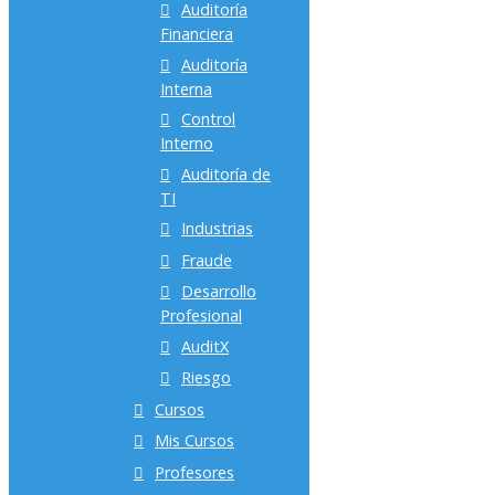
Auditoría
Financiera
Auditoría
Interna
Control
Interno
Auditoría de
TI
Industrias
Fraude
Desarrollo
Profesional
AuditX
Riesgo
Cursos
Mis Cursos
Profesores