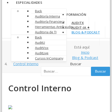
ESPECIALIDADES
Back
FORMACIÓN
Auditoría Interna
Auditoría Financiera
AUDITX
Herramientas Antifraude
AUDIT-IA ✦
Auditoria de TI
BLOG & PODCAST
Back
AuditU
Está aquí:
AuditVox
Inicio
AuditLive
Blog & Podcast
Cursos InCompany
Control Interno
Buscar
Buscar
Control Interno