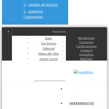
Lavado de Activos
Gobierno
Corporativo
Nosotros
Back
Membresías
Directorio
Así Somos
Certificaciones
Editorial
Contacto
Mapa del Sitio
Línea Ética
¡Hazte Socio!
AudiTube
Logos
Glosario
Back
Membresía Individual
Membresía Grupos
Back
Iniciar Sesión
Certificación CICO®
Registrarse
Certificación CIE-AF®
HERRAMIENTAS
Congreso CIE-AF®