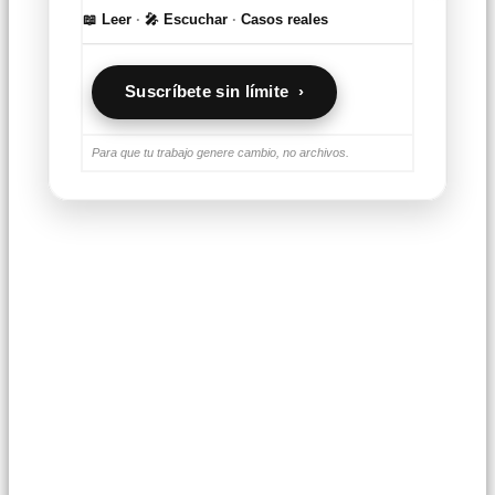
📖 Leer
·
🎤 Escuchar
·
Casos reales
Suscríbete sin límite ›
Para que tu trabajo genere cambio, no archivos.