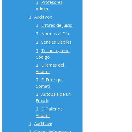
Profesores
Admin
AuditVox
Errores de Juicio
Normas al Día
Señales Débiles
Tecnología sin
Código
Dilemas del
Auditor
El Error que
Cometí
Autopsia de un
Fraude
El Taller del
Auditor
AuditLive
Cursos InCompany