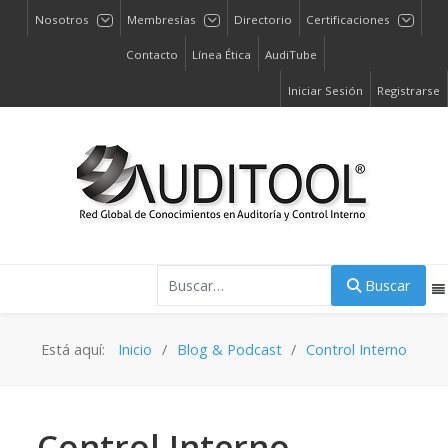
Nosotros
Membresías
Directorio
Certificaciones
Contacto
Línea Ética
AudiTube
Iniciar Sesión
Registrarse
Buscar
Buscar
Está aquí:
Inicio
Blog & Podcast
Control Interno
Control Interno