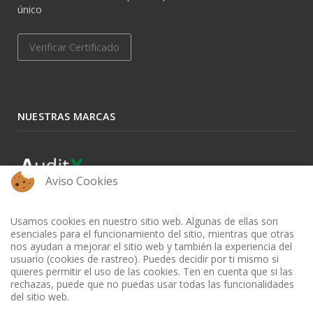
único
Verificar Certificado
NUESTRAS MARCAS
Aviso Cookies
Usamos cookies en nuestro sitio web. Algunas de ellas son
esenciales para el funcionamiento del sitio, mientras que otras
nos ayudan a mejorar el sitio web y también la experiencia del
usuario (cookies de rastreo). Puedes decidir por ti mismo si
quieres permitir el uso de las cookies. Ten en cuenta que si las
rechazas, puede que no puedas usar todas las funcionalidades
del sitio web.