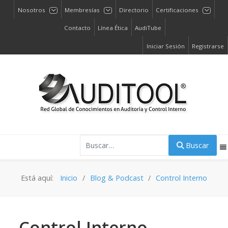
Nosotros
Membresías
Directorio
Certificaciones
Contacto
Línea Ética
AudiTube
Iniciar Sesión
Registrarse
Buscar
Buscar
Está aquí:
Inicio
Blog & Podcast
Control Interno
Control Interno