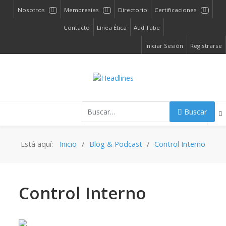
Nosotros
Membresías
Directorio
Certificaciones
Contacto
Línea Ética
AudiTube
Iniciar Sesión
Registrarse
Buscar
Buscar
Está aquí:
Inicio
Blog & Podcast
Control Interno
Control Interno