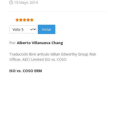
19 Mayo 2014
Ratio:
5
/
5
Por favor, vote
Por:
Alberto Villanueva Chang
Traducción libre artículo Gillian Edworthy Group Risk
Officer, AECI Limited ISO vs. COSO
ISO vs. COSO ERM