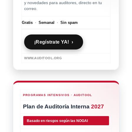
y novedades para auditores, directo en tu
correo.
Gratis
·
Semanal
·
Sin spam
¡Regístrate YA! ›
WWW.AUDITOOL.ORG
PROGRAMAS INTENSIVOS · AUDITOOL
Plan de Auditoría Interna
2027
Basado en riesgos según las NOGAI