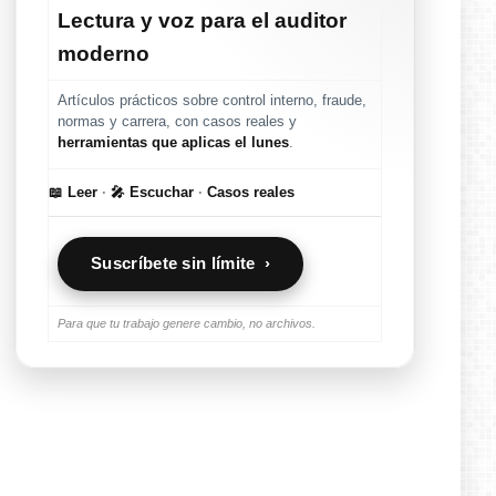
Lectura y voz para el auditor
moderno
Artículos prácticos sobre control interno, fraude,
normas y carrera, con casos reales y
herramientas que aplicas el lunes
.
📖 Leer
·
🎤 Escuchar
·
Casos reales
Suscríbete sin límite ›
Para que tu trabajo genere cambio, no archivos.