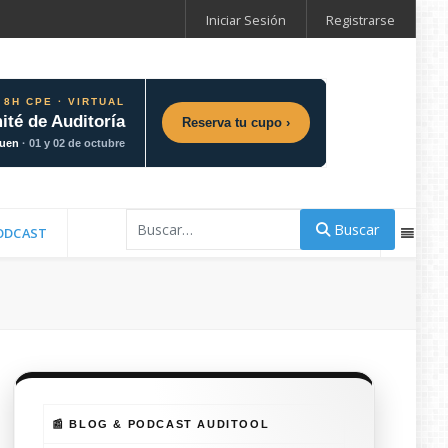
Iniciar Sesión
Registrarse
 8H CPE · VIRTUAL
ité de Auditoría
Reserva tu cupo ›
guen
· 01 y 02 de octubre
Buscar
Buscar
ODCAST
📰 BLOG & PODCAST AUDITOOL