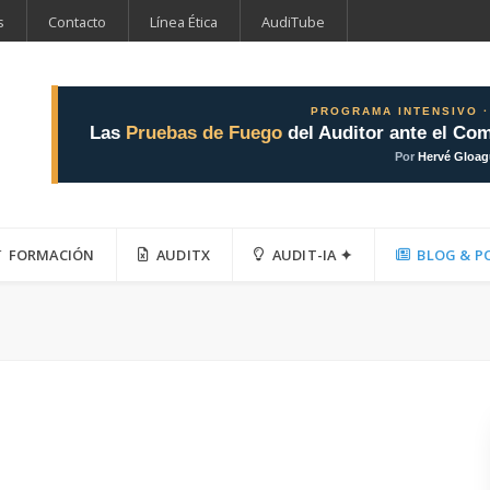
s
Contacto
Línea Ética
AudiTube
PROGRAMA INTENSIVO ·
Las
Pruebas de Fuego
del Auditor ante el Com
Por
Hervé Gloa
FORMACIÓN
AUDITX
AUDIT-IA ✦
BLOG & P