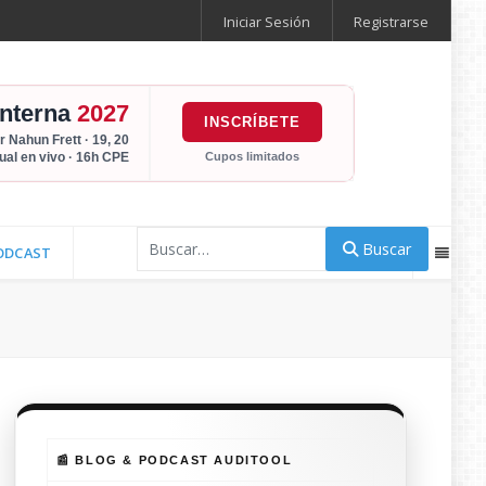
Iniciar Sesión
Registrarse
Interna
2027
INSCRÍBETE
r Nahun Frett · 19, 20
Cupos limitados
tual en vivo · 16h CPE
Buscar
Buscar
ODCAST
📰 BLOG & PODCAST AUDITOOL