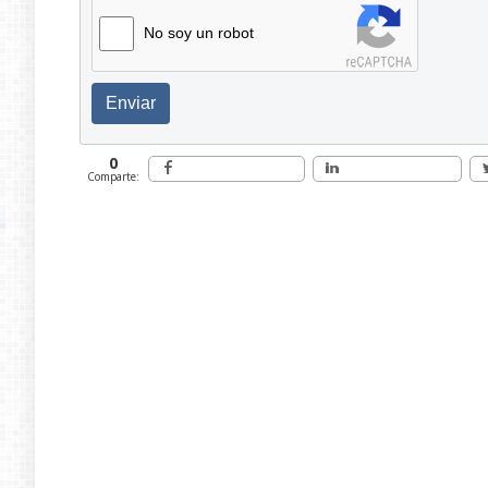
No soy un robot
Enviar
0
Comparte: