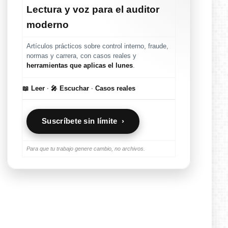
Lectura y voz para el auditor
moderno
Artículos prácticos sobre control interno, fraude,
normas y carrera, con casos reales y
herramientas que aplicas el lunes
.
📖 Leer
·
🎤 Escuchar
·
Casos reales
Suscríbete sin límite ›
Para que tu trabajo genere cambio, no archivos.