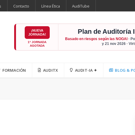
s
Contacto
Línea Ética
AudiTube
Plan de Auditoría 
¡NUEVA
JORNADA!
Basado en riesgos según las NOGAI
· Po
1ª JORNADA
y 21 nov 2026 · Vir
AGOTADA
FORMACIÓN
AUDITX
AUDIT-IA ✦
BLOG & P