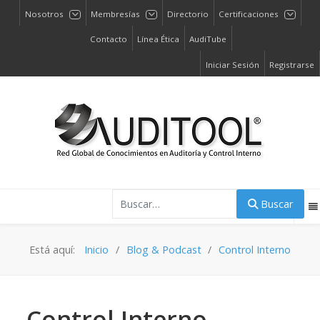
Nosotros
Membresías
Directorio
Certificaciones
Contacto
Línea Ética
AudiTube
Iniciar Sesión
Registrarse
Buscar
Buscar
Está aquí:
Inicio
Blog & Podcast
Control Interno
Control Interno