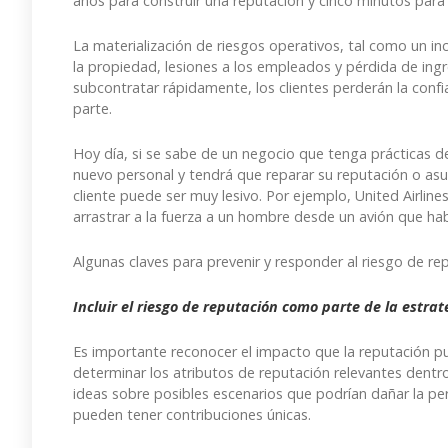
años para construir una reputación y cinco minutos para a
La materialización de riesgos operativos, tal como un i
la propiedad, lesiones a los empleados y pérdida de ing
subcontratar rápidamente, los clientes perderán la confia
parte.
Hoy día, si se sabe de un negocio que tenga prácticas de
nuevo personal y tendrá que reparar su reputación o asumi
cliente puede ser muy lesivo. Por ejemplo, United Airlin
arrastrar a la fuerza a un hombre desde un avión que ha
Algunas claves para prevenir y responder al riesgo de re
Incluir el riesgo de reputación como parte de la estrate
Es importante reconocer el impacto que la reputación pue
determinar los atributos de reputación relevantes dentro 
ideas sobre posibles escenarios que podrían dañar la pe
pueden tener contribuciones únicas.