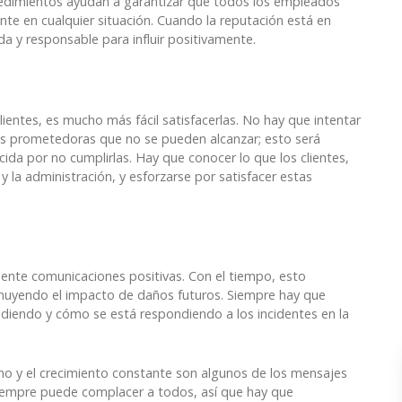
rocedimientos ayudan a garantizar que todos los empleados
 en cualquier situación. Cuando la reputación está en
a y responsable para influir positivamente.
ientes, es mucho más fácil satisfacerlas. No hay que intentar
as prometedoras que no se pueden alcanzar; esto será
da por no cumplirlas. Hay que conocer lo que los clientes,
 la administración, y esforzarse por satisfacer estas
mente comunicaciones positivas. Con el tiempo, esto
inuyendo el impacto de daños futuros. Siempre hay que
ediendo y cómo se está respondiendo a los incidentes en la
ierno y el crecimiento constante son algunos de los mensajes
iempre puede complacer a todos, así que hay que