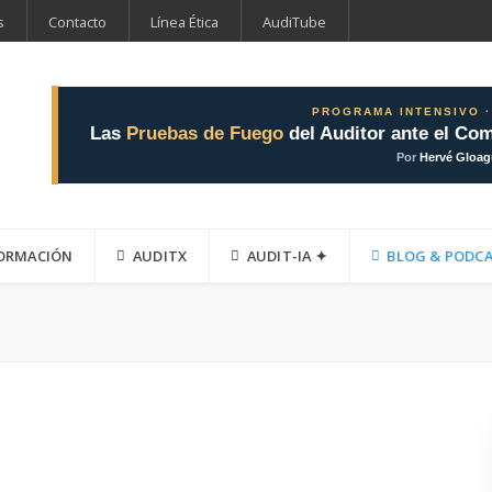
s
Contacto
Línea Ética
AudiTube
PROGRAMA INTENSIVO ·
Las
Pruebas de Fuego
del Auditor ante el Com
Por
Hervé Gloa
ORMACIÓN
AUDITX
AUDIT-IA ✦
BLOG & PODC