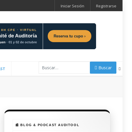
Iniciar Sesión
Registrarse
 8H CPE · VIRTUAL
ité de Auditoría
Reserva tu cupo ›
guen
· 01 y 02 de octubre
Buscar
Buscar
AST
📰 BLOG & PODCAST AUDITOOL