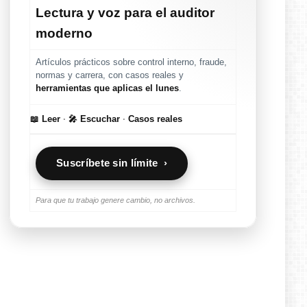
Lectura y voz para el auditor
moderno
Artículos prácticos sobre control interno, fraude,
normas y carrera, con casos reales y
herramientas que aplicas el lunes
.
📖 Leer
·
🎤 Escuchar
·
Casos reales
Suscríbete sin límite ›
Para que tu trabajo genere cambio, no archivos.