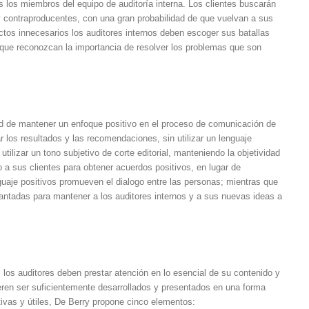
 los miembros del equipo de auditoría interna. Los clientes buscarán
y contraproducentes, con una gran probabilidad de que vuelvan a sus
ctos innecesarios los auditores internos deben escoger sus batallas
 que reconozcan la importancia de resolver los problemas que son
ad de mantener un enfoque positivo en el proceso de comunicación de
los resultados y las recomendaciones, sin utilizar un lenguaje
utilizar un tono subjetivo de corte editorial, manteniendo la objetividad
o a sus clientes para obtener acuerdos positivos, en lugar de
uaje positivos promueven el dialogo entre las personas; mientras que
antadas para mantener a los auditores internos y a sus nuevas ideas a
 los auditores deben prestar atención en lo esencial de su contenido y
ieren ser suficientemente desarrollados y presentados en una forma
ivas y útiles, De Berry propone cinco elementos: