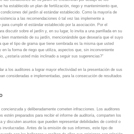
e ha establecido un plan de fertilización, riego y mantenimiento que,
s condiciones del jardín al estándar establecido. Como la mayoría de
esistencia a las recomendaciones ó tal vez las implemente a
 para cumplir el estándar establecido por la asociación. Por el
discutir sobre el jardín y, en su lugar, lo invita a una parrillada en su
 lo bien mantenido de su jardín, mencionándole que desearía que el suyo
a que el tipo de grama que tiene sembrada es la misma que usted
e y en la forma de riego que utiliza, aspectos que, sin inconveniente
io, ¿estaría usted más inclinado a seguir sus sugerencias?”
r a los auditores a lograr mayor efectividad en la presentación de sus
ean consideradas e implementadas, para la consecución de resultados
TO
e concienzuda y deliberadamente cometen infracciones. Los auditores
s estén preparados para recibir el informe de auditoría, comparten los
za y discuten asuntos que pueden representar debilidades de control o
as involucradas. Antes de la emisión de sus informes, este tipo de