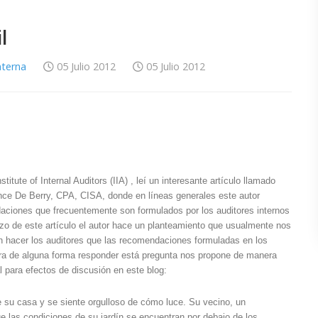
l
nterna
05 Julio 2012
05 Julio 2012
titute of Internal Auditors (IIA) , leí un interesante artículo llamado
rence De Berry, CPA, CISA, donde en líneas generales este autor
aciones que frecuentemente son formulados por los auditores internos
nzo de este artículo el autor hace un planteamiento que usualmente nos
hacer los auditores que las recomendaciones formuladas en los
ara de alguna forma responder está pregunta nos propone de manera
l para efectos de discusión en este blog:
de su casa y se siente orgulloso de cómo luce. Su vecino, un
ue las condiciones de su jardín se encuentran por debajo de los