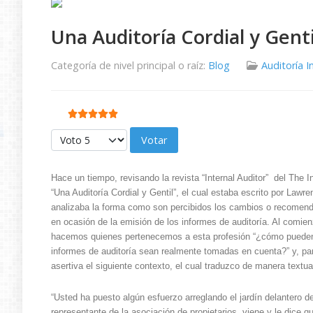
Una Auditoría Cordial y Genti
Categoría de nivel principal o raíz:
Blog
Auditoría I
Ratio:
5
/
5
Por favor, vote
Hace un tiempo, revisando la revista “Internal Auditor” del The Ins
“Una Auditoría Cordial y Gentil”, el cual estaba escrito por Law
analizaba la forma como son percibidos los cambios o recomend
en ocasión de la emisión de los informes de auditoría. Al comie
hacemos quienes pertenecemos a esta profesión “¿cómo pueden 
informes de auditoría sean realmente tomadas en cuenta?” y, p
asertiva el siguiente contexto, el cual traduzco de manera textua
“Usted ha puesto algún esfuerzo arreglando el jardín delantero 
representante de la asociación de propietarios, viene y le dice q