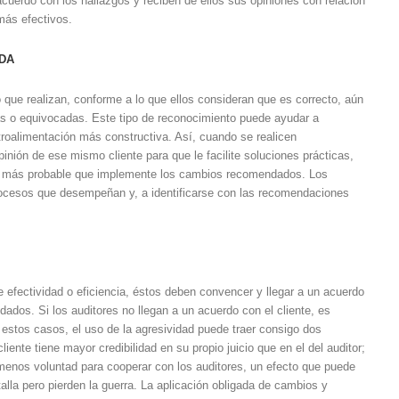
 acuerdo con los hallazgos y reciben de ellos sus opiniones con relación
 más efectivos.
UDA
jo que realizan, conforme a lo que ellos consideran que es correcto, aún
s o equivocadas. Este tipo de reconocimiento puede ayudar a
troalimentación más constructiva. Así, cuando se realicen
inión de ese mismo cliente para que le facilite soluciones prácticas,
ndo más probable que implemente los cambios recomendados. Los
rocesos que desempeñan y, a identificarse con las recomendaciones
e efectividad o eficiencia, éstos deben convencer y llegar a un acuerdo
dos. Si los auditores no llegan a un acuerdo con el cliente, es
estos casos, el uso de la agresividad puede traer consigo dos
liente tiene mayor credibilidad en su propio juicio que en el del auditor;
 menos voluntad para cooperar con los auditores, un efecto que puede
alla pero pierden la guerra. La aplicación obligada de cambios y