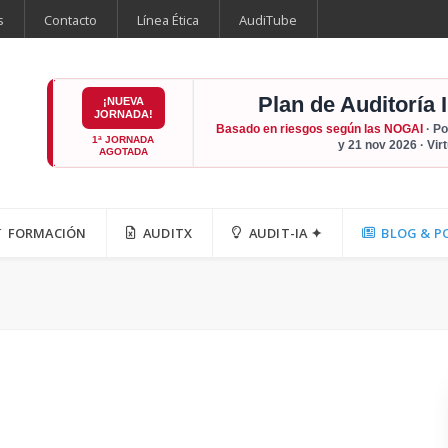
s
Contacto
Línea Ética
AudiTube
Plan de Auditoría 
¡NUEVA
JORNADA!
Basado en riesgos según las NOGAI
· Po
1ª JORNADA
y 21 nov 2026 · Vir
AGOTADA
FORMACIÓN
AUDITX
AUDIT-IA ✦
BLOG & P
a