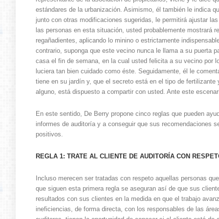
estándares de la urbanización. Asimismo, él también le indica qu
junto con otras modificaciones sugeridas, le permitirá ajustar la
las personas en esta situación, usted probablemente mostrará r
regañadientes, aplicando lo minino o estrictamente indispensable
contrario, suponga que este vecino nunca le llama a su puerta para 
casa el fin de semana, en la cual usted felicita a su vecino por
luciera tan bien cuidado como éste. Seguidamente, él le coment
tiene en su jardín y, que el secreto está en el tipo de fertilizant
alguno, está dispuesto a compartir con usted. Ante este escenar
En este sentido, De Berry propone cinco reglas que pueden ayuda
informes de auditoría y a conseguir que sus recomendaciones s
positivos.
REGLA 1: TRATE AL CLIENTE DE AUDITORÍA CON RESPE
Incluso merecen ser tratadas con respeto aquellas personas qu
que siguen esta primera regla se aseguran así de que sus cliente
resultados con sus clientes en la medida en que el trabajo avan
ineficiencias, de forma directa, con los responsables de las áre