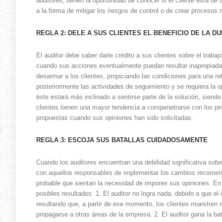
auditores, tienen la oportunidad de conocer si el cliente está de
a la forma de mitigar los riesgos de control o de crear procesos
REGLA 2: DELE A SUS CLIENTES EL BENEFICIO DE LA D
El auditor debe saber darle crédito a sus clientes sobre el traba
cuando sus acciones eventualmente puedan resultar inapropiada
desarmar a los clientes, propiciando las condiciones para una re
posteriormente las actividades de seguimiento y se requiera la op
éste estará más inclinado a sentirse parte de la solución, sie
clientes tienen una mayor tendencia a compenetrarse con los p
propuestas cuando sus opiniones han sido solicitadas.
REGLA 3: ESCOJA SUS BATALLAS CUIDADOSAMENTE
Cuando los auditores encuentran una debilidad significativa sobr
con aquellos responsables de implementar los cambios recomenda
probable que sientan la necesidad de imponer sus opiniones. En 
posibles resultados: 1. El auditor no logra nada, debido a que el c
resultando que, a partir de ese momento, los clientes muestren
propagarse a otras áreas de la empresa. 2. El auditor gana la bat