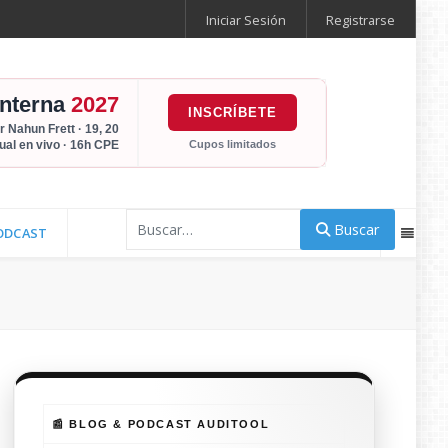
Iniciar Sesión
Registrarse
Interna
2027
INSCRÍBETE
r Nahun Frett · 19, 20
Cupos limitados
tual en vivo · 16h CPE
Buscar
Buscar
ODCAST
📰 BLOG & PODCAST AUDITOOL