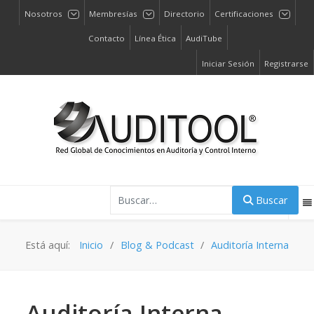
Nosotros
Membresías
Directorio
Certificaciones
Contacto
Línea Ética
AudiTube
Iniciar Sesión
Registrarse
Buscar
Buscar
Está aquí:
Inicio
Blog & Podcast
Auditoría Interna
Auditoría Interna