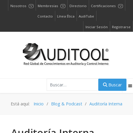
Nosotros
Membresías
Directorio
Certificaciones
Contacto
Línea Ética
AudiTube
Iniciar Sesión
Registrarse
Buscar
Buscar
Está aquí:
Inicio
Blog & Podcast
Auditoría Interna
Auditoría Interna