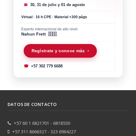
📅
30, 31 de julio y 01 de agosto
Virtual
·
16 h CPE
·
Material +300 págs
Experto internacional de alto nivel:
Nahun Frett 🇩🇴
Regístrate y conoce más ›
☎
+57 302 779 6688
DATOS DE CONTACTO
+57 60 1 6821701 - 6818530
+57 311 8666327 - 323 6964227