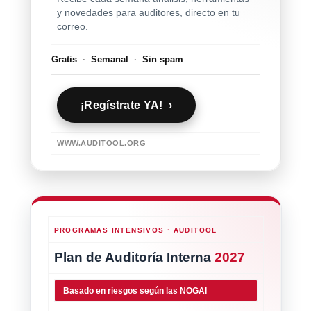
y novedades para auditores, directo en tu
correo.
Gratis
·
Semanal
·
Sin spam
¡Regístrate YA! ›
WWW.AUDITOOL.ORG
PROGRAMAS INTENSIVOS · AUDITOOL
Plan de Auditoría Interna
2027
Basado en riesgos según las NOGAI