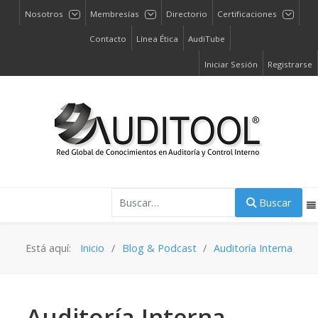
Nosotros
Membresías
Directorio
Certificaciones
Contacto
Línea Ética
AudiTube
Iniciar Sesión
Registrarse
Buscar
Buscar
Está aquí:
Inicio
Blog & Podcast
Auditoría Interna
Auditoría Interna