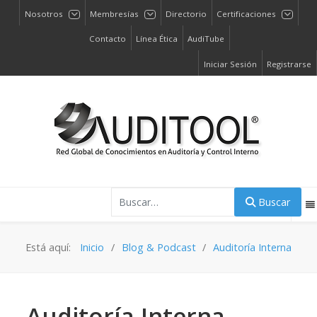
Nosotros
Membresías
Directorio
Certificaciones
Contacto
Línea Ética
AudiTube
Iniciar Sesión
Registrarse
Buscar
Buscar
Está aquí:
Inicio
Blog & Podcast
Auditoría Interna
Auditoría Interna