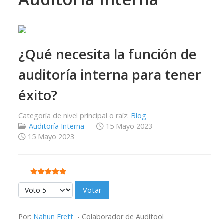
¿Qué necesita la función de
auditoría interna para tener
éxito?
Categoría de nivel principal o raíz:
Blog
Auditoría Interna
15 Mayo 2023
15 Mayo 2023
Ratio:
5
/
5
Por favor, vote
Por:
Nahun Frett
- Colaborador de Auditool