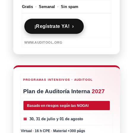
Gratis
·
Semanal
·
Sin spam
¡Regístrate YA! ›
WWW.AUDITOOL.ORG
PROGRAMAS INTENSIVOS · AUDITOOL
Plan de Auditoría Interna
2027
Basado en riesgos según las NOGAI
📅
30, 31 de julio y 01 de agosto
Virtual
·
16 h CPE
·
Material +300 págs