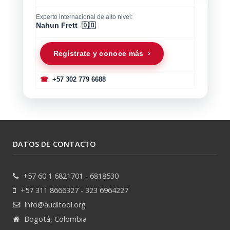
Experto internacional de alto nivel:
Nahun Frett 🇩🇴
Regístrate y conoce más ›
☎
+57 302 779 6688
DATOS DE CONTACTO
+57 60 1 6821701 - 6818530
+57 311 8666327 - 323 6964227
info@auditool.org
Bogotá, Colombia